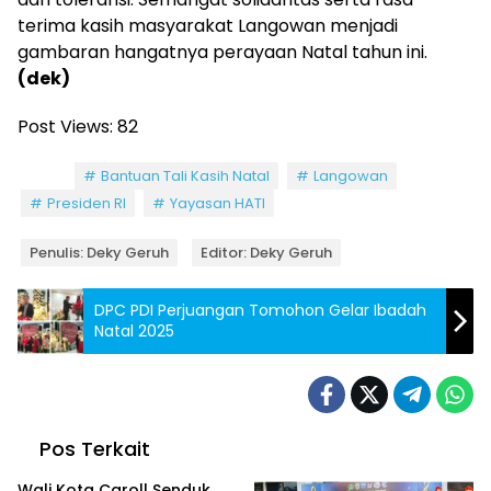
terima kasih masyarakat Langowan menjadi
gambaran hangatnya perayaan Natal tahun ini.
(dek)
Post Views:
82
Tag:
Bantuan Tali Kasih Natal
Langowan
Presiden RI
Yayasan HATI
Penulis: Deky Geruh
Editor: Deky Geruh
DPC PDI Perjuangan Tomohon Gelar Ibadah
Natal 2025
Pos Terkait
Wali Kota Caroll Senduk