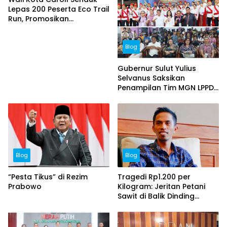
Lepas 200 Peserta Eco Trail
Run, Promosikan
Keindahan Alam Tomohon
Lewat TIFF 2026
Blog
Gubernur Sulut Yulius
Selvanus Saksikan
Penampilan Tim MGN LPPD
Kota Tomohon di
Pesparawi Nasional XIV
Blog
Blog
“Pesta Tikus” di Rezim
Tragedi Rp1.200 per
Prabowo
Kilogram: Jeritan Petani
Sawit di Balik Dinding
Ambisi Ekspor Satu Pintu