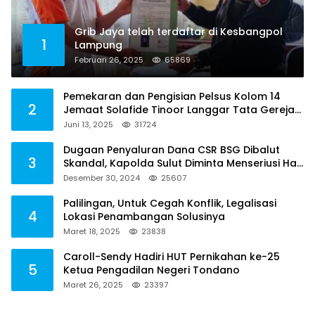
Grib Jaya telah terdaftar di Kesbangpol
1
Lampung
Februari 26, 2025
65869
Pemekaran dan Pengisian Pelsus Kolom 14
2
Jemaat Solafide Tinoor Langgar Tata Gereja
2021, Toreh : Ini Perbuatan Melawan Hukum
Juni 13, 2025
31724
Dugaan Penyaluran Dana CSR BSG Dibalut
3
Skandal, Kapolda Sulut Diminta Menseriusi Hal
ini
Desember 30, 2024
25607
Palilingan, Untuk Cegah Konflik, Legalisasi
4
Lokasi Penambangan Solusinya
Maret 18, 2025
23838
Caroll-Sendy Hadiri HUT Pernikahan ke-25
5
Ketua Pengadilan Negeri Tondano
Maret 26, 2025
23397