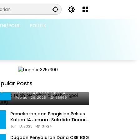
TNI/POLRI
POLITIK
pular Posts
Grib Jaya telah terdaftar di
1
Kesbangpol Lampung
Februari 26, 2025
65869
Pemekaran dan Pengisian Pelsus
Kolom 14 Jemaat Solafide Tinoor
Langgar Tata Gereja 2021, Toreh :
Juni 13, 2025
31724
Ini Perbuatan Melawan Hukum
Dugaan Penyaluran Dana CSR BSG