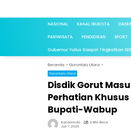
Langsung
ke
konten
NASIONAL
KANAL IBUKOTA
DAER
PARIWISATA
PENDIDIKAN
SPORT
Gubernur Yulius Gaspol Tingkatkan SDM 
Beranda
Gorontalo Utara
Gorontalo Utara
Disdik Gorut Masu
Perhatian Khusus 
Bupati-Wabup
Kanalsindo
3 Min Baca
Juli 7, 2025