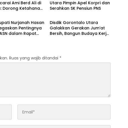
rai Ami Berd Ali di
Utara Pimpin Apel Korpri dan
a: Dorong Ketahanan
Serahkan SK Pensiun PNS
Gorontalo
 Lewat Ternak
g dan Ayam
upati Nurjanah Hasan
Disdik Gorontalo Utara
Tegaskan Pentingnya
Galakkan Gerakan Jum’at
n ASN dalam Rapat
Bersih, Bangun Budaya Kerja
nasi Pemkab
Sehat dan Peduli Lingkungan
alo Utara
kan.
Ruas yang wajib ditandai
*