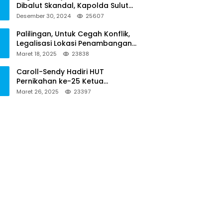
Dibalut Skandal, Kapolda Sulut
Diminta Menseriusi Hal ini
Desember 30, 2024
25607
Palilingan, Untuk Cegah Konflik,
Legalisasi Lokasi Penambangan
Solusinya
Maret 18, 2025
23838
Caroll-Sendy Hadiri HUT
Pernikahan ke-25 Ketua
Pengadilan Negeri Tondano
Maret 26, 2025
23397