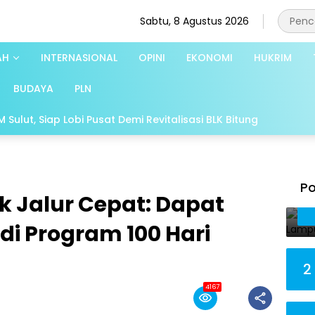
Sabtu, 8 Agustus 2026
AH
INTERNASIONAL
OPINI
EKONOMI
HUKRIM
BUDAYA
PLN
Sulut, Siap Lobi Pusat Demi Revitalisasi BLK Bitung
Po
k Jalur Cepat: Dapat
di Program 100 Hari
2
4167