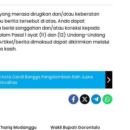
 yang merasa dirugikan dan/atau keberatan
 berita tersebut di atas, Anda dapat
a berisi sanggahan dan/atau koreksi kepada
alam Pasal 1 ayat (11) dan (12) Undang-Undang
rtikel/berita dimaksud dapat dikirimkan melalui
 kasih.
i Kota Caroll Bangga Pangolombian Raih Juara
kualitas
alo
Gorontalo
 Thariq Modanggu
Wakil Bupati Gorontalo