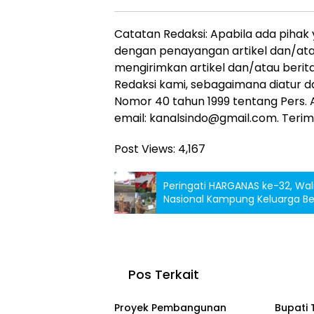
Catatan Redaksi: Apabila ada pihak
dengan penayangan artikel dan/atau
mengirimkan artikel dan/atau berit
Redaksi kami, sebagaimana diatur d
Nomor 40 tahun 1999 tentang Pers. A
email: kanalsindo@gmail.com. Terima
Post Views:
4,167
Peringati HARGANAS ke-32, Wal
Nasional Kampung Keluarga Ber
Pos Terkait
Gorontalo
Goront
Proyek Pembangunan
Bupati