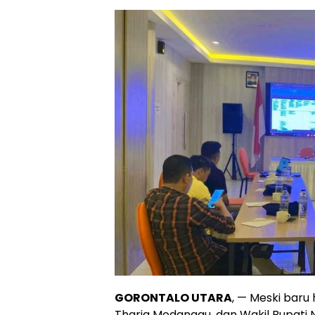
GORONTALO UTARA
, — Meski baru 
Thariq Modanggu, dan Wakil Bupati 