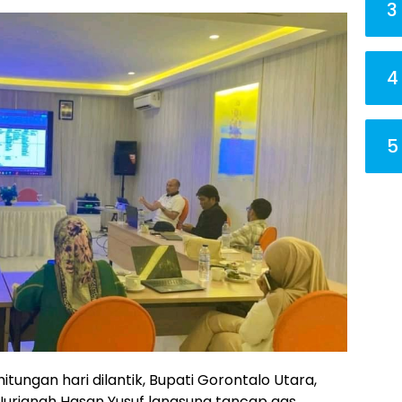
3
4
5
hitungan hari dilantik, Bupati Gorontalo Utara,
Nurjanah Hasan Yusuf langsung tancap gas.