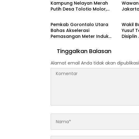
Kampung Nelayan Merah
Wawanca
Putih Desa Tolotio Molor,
Jakart
Gorontalo
Blog
Kejati Gorontalo Diminta
Pangan
Lakukan Penyelidikan
Kambin
Pemkab Gorontalo Utara
Wakil B
Bahas Akselerasi
Yusuf 
Pemasangan Meter Induk
Disipli
Rusunawa Tenaga Kerja di
Koordi
Anggrek, Sekda Pimpin
Goront
Tinggalkan Balasan
Rapat Teknis Strategis
Alamat email Anda tidak akan dipublikasi