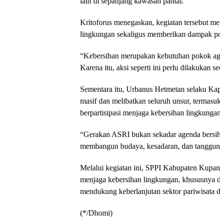
lain di sepanjang kawasan pantai.
Kritoforus menegaskan, kegiatan tersebut m
lingkungan sekaligus memberikan dampak posi
“Kebersihan merupakan kebutuhan pokok agar 
Karena itu, aksi seperti ini perlu dilakukan 
Sementara itu, Urbanus Hetmetan selaku K
masif dan melibatkan seluruh unsur, termas
berpartisipasi menjaga kebersihan lingkungan
“Gerakan ASRI bukan sekadar agenda bersih-
membangun budaya, kesadaran, dan tanggun
Melalui kegiatan ini, SPPI Kabupaten Kupan
menjaga kebersihan lingkungan, khususnya d
mendukung keberlanjutan sektor pariwisata d
(*/Dhomi)