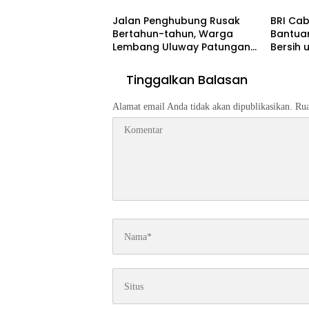
Digital Indonesia
Jalan Penghubung Rusak
BRI Ca
Bertahun-tahun, Warga
Bantuan
Lembang Uluway Patungan
Bersih 
Perbaiki Akses dengan
Timor 
Swadaya
Tinggalkan Balasan
Alamat email Anda tidak akan dipublikasikan.
Rua