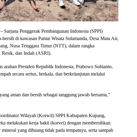
6 – Sarjana Penggerak Pembangunan Indonesia (SPPI)
-bersih di kawasan Pantai Wisata Sulamanda, Desa Mata Air,
ng, Nusa Tenggara Timur (NTT), dalam rangka
 Resik, dan Indah (ASRI).
tas arahan Presiden Republik Indonesia, Prabowo Subianto,
ah secara serius, berkala, dan berkelanjutan melalui
yang aman dan bersih sebagai tanggung jawab bersama,”
Koordinator Wilayah (Korwil) SPPI Kabupaten Kupang,
eka melakukan kerja bakti (korvei) dengan membersihkan
ir mineral yang dibuang tidak pada tempatnya, serta sampah