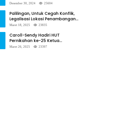
Diminta Menseriusi Hal ini
Desember 30, 2024
25604
Palilingan, Untuk Cegah Konflik,
Legalisasi Lokasi Penambangan
Solusinya
Maret 18, 2025
23835
Caroll-Sendy Hadiri HUT
Pernikahan ke-25 Ketua
Pengadilan Negeri Tondano
Maret 26, 2025
23397