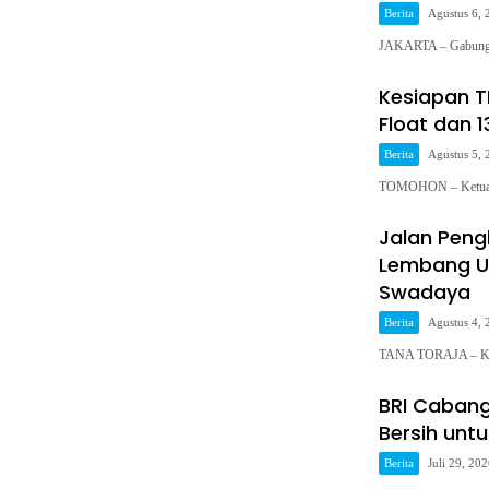
Berita
Agustus 6, 
JAKARTA – Gabungan
Kesiapan TI
Float dan 1
Berita
Agustus 5, 
TOMOHON – Ketua U
Jalan Pen
Lembang U
Swadaya
Berita
Agustus 4, 
TANA TORAJA – Kes
BRI Cabang
Bersih unt
Berita
Juli 29, 20