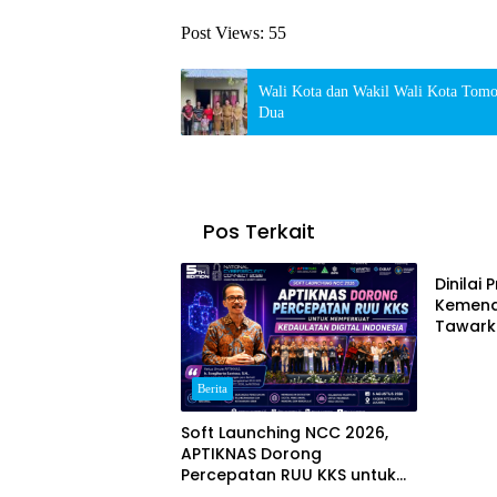
Post Views:
55
Wali Kota dan Wakil Wali Kota Tom
Dua
Pos Terkait
Berita
Dinilai 
Kemend
Tawarka
untuk 
Berita
Soft Launching NCC 2026,
APTIKNAS Dorong
Percepatan RUU KKS untuk
Berita
Berita
Memperkuat Kedaulatan