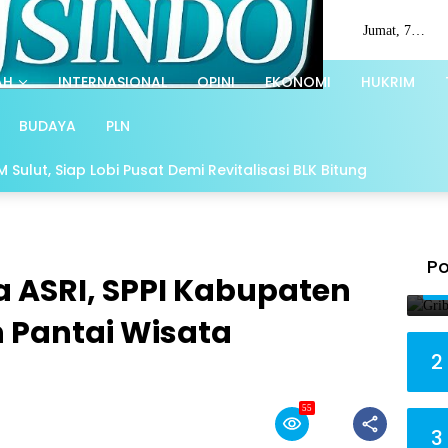
Jumat, 7
Agustus 2026
AH
INTERNASIONAL
OPINI
EKONOMI
HUKRIM
BUDAYA
PLN
Sulut, Siap Lobi Pusat Demi Revitalisasi BLK Bitung
Po
 ASRI, SPPI Kabupaten
 Pantai Wisata
2
55
3