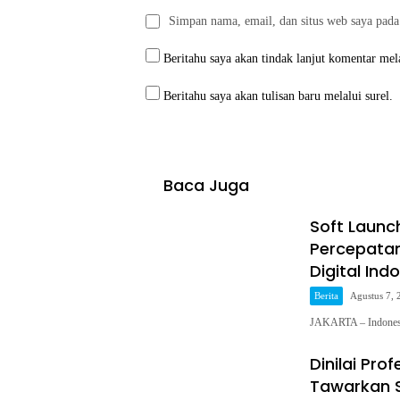
Simpan nama, email, dan situs web saya pada
Beritahu saya akan tindak lanjut komentar mela
Beritahu saya akan tulisan baru melalui surel.
Baca Juga
Soft Launc
Percepata
Digital Ind
Berita
Agustus 7, 
JAKARTA – Indonesi
Dinilai Pr
Tawarkan S