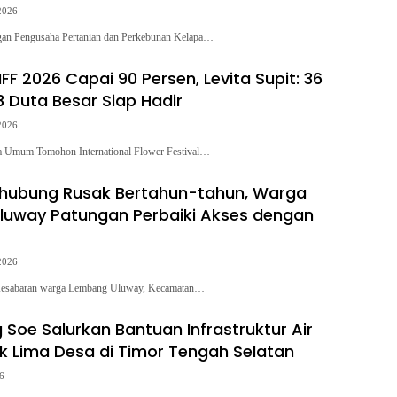
2026
 Pengusaha Pertanian dan Perkebunan Kelapa…
FF 2026 Capai 90 Persen, Levita Supit: 36
3 Duta Besar Siap Hadir
2026
mum Tomohon International Flower Festival…
ghubung Rusak Bertahun-tahun, Warga
luway Patungan Perbaiki Akses dengan
2026
abaran warga Lembang Uluway, Kecamatan…
 Soe Salurkan Bantuan Infrastruktur Air
uk Lima Desa di Timor Tengah Selatan
26