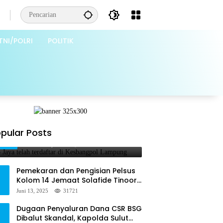
TNI/POLRI
POLITIK
Grib Jaya telah terdaftar di
pular Posts
1
Kesbangpol Lampung
Februari 26, 2025
65869
Pemekaran dan Pengisian Pelsus
Kolom 14 Jemaat Solafide Tinoor
Langgar Tata Gereja 2021, Toreh :
Juni 13, 2025
31721
Ini Perbuatan Melawan Hukum
Dugaan Penyaluran Dana CSR BSG
Dibalut Skandal, Kapolda Sulut