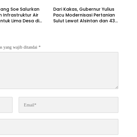
bang Soe Salurkan
Dari Kakas, Gubernur Yulius
 Infrastruktur Air
Pacu Modernisasi Pertanian
untuk Lima Desa di
Sulut Lewat Alsintan dan 43
Tengah Selatan
Ton Benih Jagung
s yang wajib ditandai
*