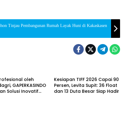
ohon Tinjau Pembangunan Rumah Layak Huni di Kakaskasen
Berita
Profesional oleh
Kesiapan TIFF 2026 Capai 90
agri, GAPERKASINDO
Persen, Levita Supit: 36 Float
n Solusi Inovatif
dan 13 Duta Besar Siap Hadir
Pemerintah Daerah
DAERAH