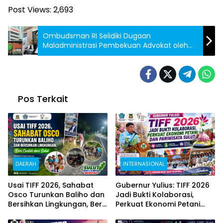
Post Views:
2,693
Ombudsman RI Selidiki Dugaan
Maladministrasi Pembekuan Advokat oleh
Pengadilan Tinggi Banten
Pos Terkait
DAERAH
INTERNASIONAL
Usai TIFF 2026, Sahabat
Gubernur Yulius: TIFF 2026
Osco Turunkan Baliho dan
Jadi Bukti Kolaborasi,
Bersihkan Lingkungan, Beri
Perkuat Ekonomi Petani
Contoh dari Sulut
dan Pariwisata Sulut