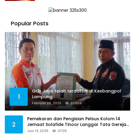
Popular Posts
Grib Jaya telah terdaftar di Kesbangpol
1
Lampung
Februari 26, 2025
65869
Pemekaran dan Pengisian Pelsus Kolom 14
2
Jemaat Solafide Tinoor Langgar Tata Gereja
2021, Toreh : Ini Perbuatan Melawan Hukum
Juni 13, 2025
31725