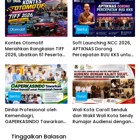
Otomotif
Berita
Kontes Otomotif
Soft Launching NCC 2026,
Meriahkan Rangkaian TIFF
APTIKNAS Dorong
2026, Libatkan 61 Peserta
Percepatan RUU KKS untuk
dari Sejumlah Daerah di
Memperkuat Kedaulatan
Sulut
Digital Indonesia
Berita
Sulut
Dinilai Profesional oleh
Wali Kota Caroll Senduk
Kemendagri,
dan Wakil Wali Kota Sendy
GAPERKASINDO Tawarkan
Rumajar Audiensi dengan
Solusi Inovatif untuk
Kajati Sulut, Perkuat
Pemerintah Daerah
Dukungan untuk Sukseskan
Tinggalkan Balasan
TIFF 2026