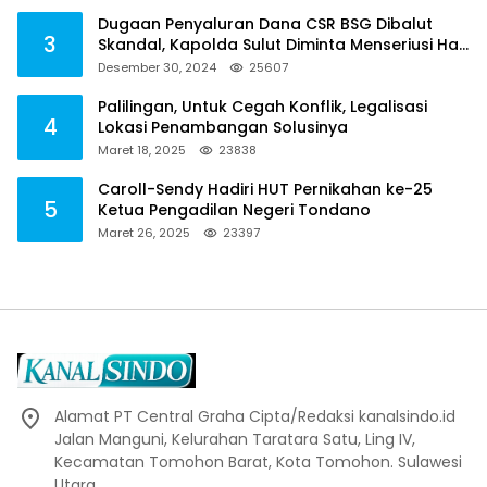
Dugaan Penyaluran Dana CSR BSG Dibalut
3
Skandal, Kapolda Sulut Diminta Menseriusi Hal
ini
Desember 30, 2024
25607
Palilingan, Untuk Cegah Konflik, Legalisasi
4
Lokasi Penambangan Solusinya
Maret 18, 2025
23838
Caroll-Sendy Hadiri HUT Pernikahan ke-25
5
Ketua Pengadilan Negeri Tondano
Maret 26, 2025
23397
Alamat PT Central Graha Cipta/Redaksi kanalsindo.id
Jalan Manguni, Kelurahan Taratara Satu, Ling IV,
Kecamatan Tomohon Barat, Kota Tomohon. Sulawesi
Utara