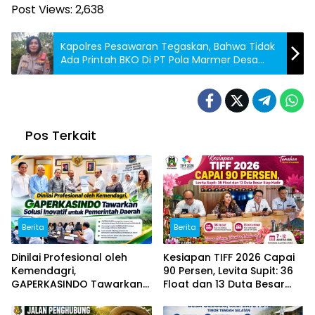
Post Views:
2,638
Kapolres Pesawaran Tegaskan, Bahwa Tidak
Ada Printah BKO Di PT Pola Marmer Desa
Lumbir Rejo
Pos Terkait
Berita
Berita
Dinilai Profesional oleh
Kesiapan TIFF 2026 Capai
Kemendagri,
90 Persen, Levita Supit: 36
GAPERKASINDO Tawarkan
Float dan 13 Duta Besar
Solusi Inovatif untuk
Siap Hadir
Pemerintah Daerah