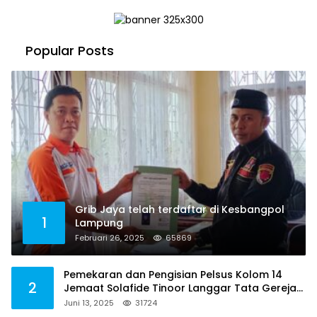
Popular Posts
Grib Jaya telah terdaftar di Kesbangpol
1
Lampung
Februari 26, 2025
65869
Pemekaran dan Pengisian Pelsus Kolom 14
2
Jemaat Solafide Tinoor Langgar Tata Gereja
2021, Toreh : Ini Perbuatan Melawan Hukum
Juni 13, 2025
31724