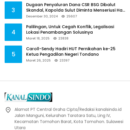
Dugaan Penyaluran Dana CSR BSG Dibalut
3
Skandal, Kapolda Sulut Diminta Menseriusi Hal
ini
Desember 30, 2024
25607
Palilingan, Untuk Cegah Konflik, Legalisasi
4
Lokasi Penambangan Solusinya
Maret 18, 2025
23838
Caroll-Sendy Hadiri HUT Pernikahan ke-25
5
Ketua Pengadilan Negeri Tondano
Maret 26, 2025
23397
Alamat PT Central Graha Cipta/Redaksi kanalsindo.id
Jalan Manguni, Kelurahan Taratara Satu, Ling IV,
Kecamatan Tomohon Barat, Kota Tomohon. Sulawesi
Utara