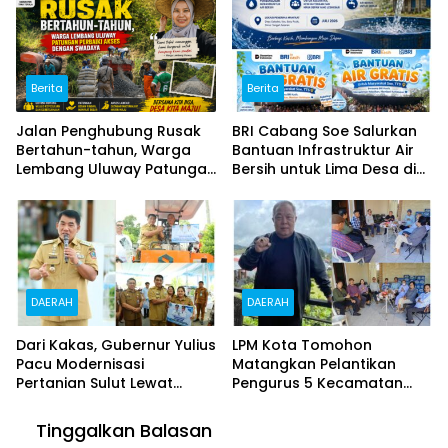
Berita
Berita
Jalan Penghubung Rusak
BRI Cabang Soe Salurkan
Bertahun-tahun, Warga
Bantuan Infrastruktur Air
Lembang Uluway Patungan
Bersih untuk Lima Desa di
Perbaiki Akses dengan
Timor Tengah Selatan
Swadaya
DAERAH
DAERAH
Dari Kakas, Gubernur Yulius
LPM Kota Tomohon
Pacu Modernisasi
Matangkan Pelantikan
Pertanian Sulut Lewat
Pengurus 5 Kecamatan
Alsintan dan 43 Ton Benih
dan 44 Kelurahan, Arnold
Jagung
Poli: Kepengurusan Kami
Tinggalkan Balasan
Sah dan Legal