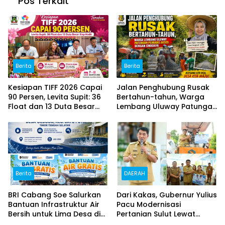
Pos Terkait
Berita
Berita
Kesiapan TIFF 2026 Capai
Jalan Penghubung Rusak
90 Persen, Levita Supit: 36
Bertahun-tahun, Warga
Float dan 13 Duta Besar
Lembang Uluway Patungan
Siap Hadir
Perbaiki Akses dengan
Swadaya
Berita
DAERAH
BRI Cabang Soe Salurkan
Dari Kakas, Gubernur Yulius
Bantuan Infrastruktur Air
Pacu Modernisasi
Bersih untuk Lima Desa di
Pertanian Sulut Lewat
Timor Tengah Selatan
Alsintan dan 43 Ton Benih