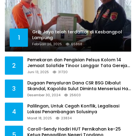
Grib Jaya telah terdaftar di Kesbangpol
1
Lampung
Februari 26, 2025
65868
Pemekaran dan Pengisian Pelsus Kolom 14
2
Jemaat Solafide Tinoor Langgar Tata Gereja
2021, Toreh : Ini Perbuatan Melawan Hukum
Juni 13, 2025
31720
Dugaan Penyaluran Dana CSR BSG Dibalut
3
Skandal, Kapolda Sulut Diminta Menseriusi Hal
ini
Desember 30, 2024
25603
Palilingan, Untuk Cegah Konflik, Legalisasi
4
Lokasi Penambangan Solusinya
Maret 18, 2025
23834
Caroll-Sendy Hadiri HUT Pernikahan ke-25
5
Ketua Pengadilan Negeri Tondano