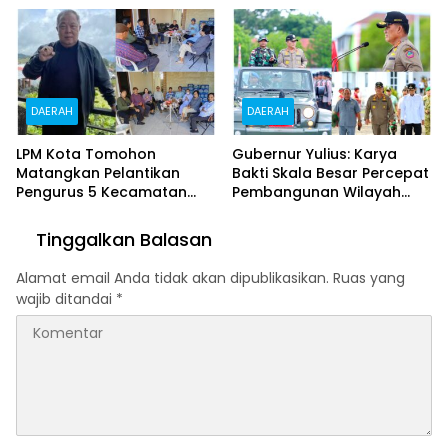
Jagung
DAERAH
DAERAH
LPM Kota Tomohon
Gubernur Yulius: Karya
Matangkan Pelantikan
Bakti Skala Besar Percepat
Pengurus 5 Kecamatan
Pembangunan Wilayah
dan 44 Kelurahan, Arnold
Perbatasan Sulut
Poli: Kepengurusan Kami
Tinggalkan Balasan
Sah dan Legal
Alamat email Anda tidak akan dipublikasikan.
Ruas yang
wajib ditandai
*