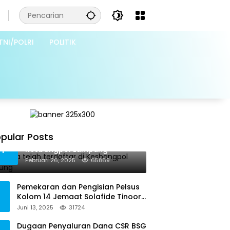
TNI/POLRI
POLITIK
pular Posts
Grib Jaya telah terdaftar di
1
Kesbangpol Lampung
Februari 26, 2025
65869
Pemekaran dan Pengisian Pelsus
Kolom 14 Jemaat Solafide Tinoor
Langgar Tata Gereja 2021, Toreh :
Juni 13, 2025
31724
Ini Perbuatan Melawan Hukum
Dugaan Penyaluran Dana CSR BSG