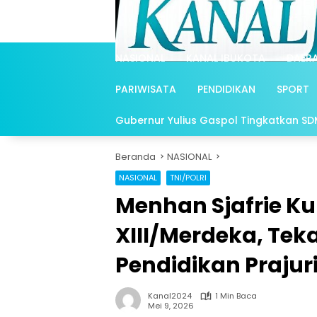
Langsung
ke
konten
NASIONAL
KANAL IBUKOTA
DAER
PARIWISATA
PENDIDIKAN
SPORT
Gubernur Yulius Gaspol Tingkatkan SDM 
Beranda
NASIONAL
NASIONAL
TNI/POLRI
Menhan Sjafrie K
XIII/Merdeka, Tek
Pendidikan Prajuri
Kanal2024
1 Min Baca
Mei 9, 2026