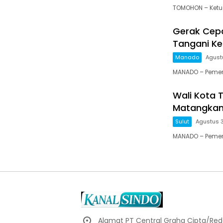
TOMOHON – Ketua
Gerak Cepa
Tangani K
Manado
Agust
MANADO – Pemeri
Wali Kota 
Matangkan
Sulut
Agustus 
MANADO – Pemer
Alamat PT Central Graha Cipta/Reda