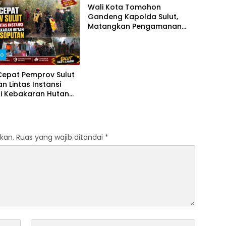
ister City
Wali Kota Tomohon
Gandeng Kapolda Sulut,
Matangkan Pengamanan
TIFF 2026
o
Cepat Pemprov Sulut
n Lintas Instansi
i Kebakaran Hutan
 Soputan
kan.
Ruas yang wajib ditandai
*