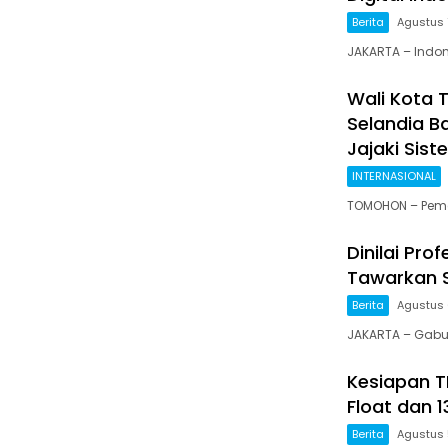
Berita
Agustus 
JAKARTA – Indo
Wali Kota 
Selandia B
Jajaki Siste
INTERNASIONAL
TOMOHON – Peme
Dinilai Pr
Tawarkan S
Berita
Agustus 
JAKARTA – Gabu
Kesiapan TI
Float dan 1
Berita
Agustus 