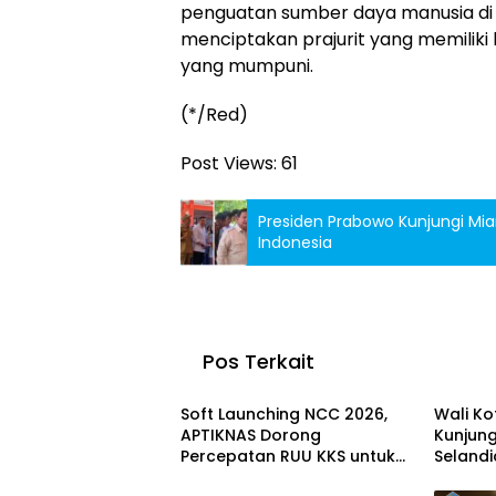
penguatan sumber daya manusia di 
menciptakan prajurit yang memiliki
yang mumpuni.
(*/Red)
Post Views:
61
Presiden Prabowo Kunjungi Mian
Indonesia
Pos Terkait
Berita
INTERN
Soft Launching NCC 2026,
Wali K
APTIKNAS Dorong
Kunjun
Percepatan RUU KKS untuk
Selandi
Berita
Memperkuat Kedaulatan
Sama G