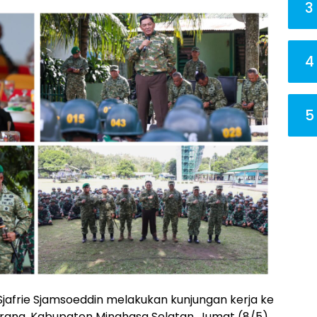
3
4
5
jafrie Sjamsoeddin melakukan kunjungan kerja ke
rang, Kabupaten Minahasa Selatan, Jumat (8/5).