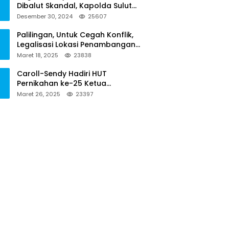
Dibalut Skandal, Kapolda Sulut
Diminta Menseriusi Hal ini
Desember 30, 2024
25607
Palilingan, Untuk Cegah Konflik,
Legalisasi Lokasi Penambangan
Solusinya
Maret 18, 2025
23838
Caroll-Sendy Hadiri HUT
Pernikahan ke-25 Ketua
Pengadilan Negeri Tondano
Maret 26, 2025
23397