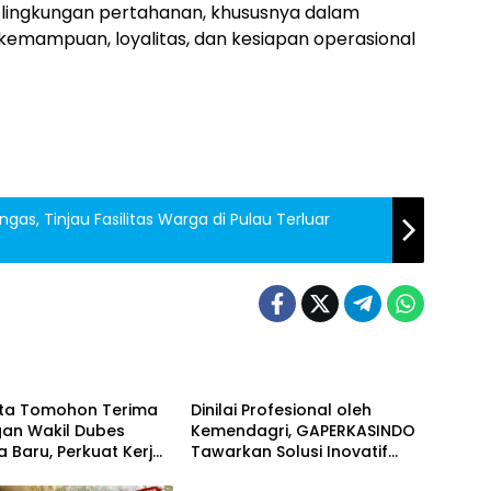
lingkungan pertahanan, khususnya dalam
 kemampuan, loyalitas, dan kesiapan operasional
gas, Tinjau Fasilitas Warga di Pulau Terluar
ASIONAL
Berita
ota Tomohon Terima
Dinilai Profesional oleh
gan Wakil Dubes
Kemendagri, GAPERKASINDO
a Baru, Perkuat Kerja
Tawarkan Solusi Inovatif
Sulut
eothermal dan
untuk Pemerintah Daerah