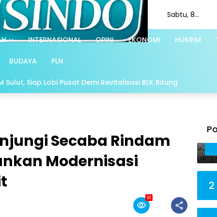
Sabtu, 8
Agustus 2026
AH
INTERNASIONAL
OPINI
EKONOMI
HUKRIM
BUDAYA
PLN
Sulut, Siap Lobi Pusat Demi Revitalisasi BLK Bitung
Po
unjungi Secaba Rindam
ankan Modernisasi
t
2
61