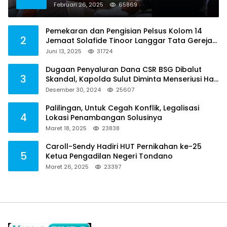
Februari 26, 2025
65869
Pemekaran dan Pengisian Pelsus Kolom 14
2
Jemaat Solafide Tinoor Langgar Tata Gereja
2021, Toreh : Ini Perbuatan Melawan Hukum
Juni 13, 2025
31724
Dugaan Penyaluran Dana CSR BSG Dibalut
3
Skandal, Kapolda Sulut Diminta Menseriusi Hal
ini
Desember 30, 2024
25607
Palilingan, Untuk Cegah Konflik, Legalisasi
4
Lokasi Penambangan Solusinya
Maret 18, 2025
23838
Caroll-Sendy Hadiri HUT Pernikahan ke-25
5
Ketua Pengadilan Negeri Tondano
Maret 26, 2025
23397