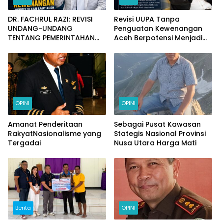
DR. FACHRUL RAZI: REVISI
Revisi UUPA Tanpa
UNDANG-UNDANG
Penguatan Kewenangan
TENTANG PEMERINTAHAN
Aceh Berpotensi Menjadi
ACEH DAN REALISASI JANJI
Sia-Sia
KEWENANGAN
PENGELOLAAN LAUT ACEH
HINGGA 200 MIL LAUT
OPINI
OPINI
Amanat Penderitaan
Sebagai Pusat Kawasan
RakyatNasionalisme yang
Stategis Nasional Provinsi
Tergadai
Nusa Utara Harga Mati
Berita
OPINI