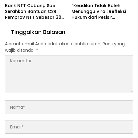
Bank NTT Cabang Soe
“Keadilan Tidak Boleh
Serahkan Bantuan CSR
Menunggu Viral: Refleksi
Pemprov NTT Sebesar 30
Hukum dari Pesisir
juta Kepada Kapela St.
Manado”Oleh: Dr. Reinhard
Andreas Enoana
Tololiu — Kajari Tomohon
Tinggalkan Balasan
Alamat email Anda tidak akan dipublikasikan.
Ruas yang
wajib ditandai
*