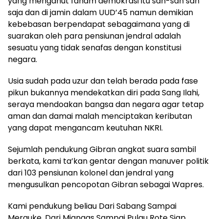
yang menganut faham demokrasi itu sah-sah sah
saja dan di jamin dalam UUD’45 namun demikian
kebebasan berpendapat sebagaimana yang di
suarakan oleh para pensiunan jendral adalah
sesuatu yang tidak senafas dengan konstitusi
negara.
Usia sudah pada uzur dan telah berada pada fase
pikun bukannya mendekatkan diri pada Sang Ilahi,
seraya mendoakan bangsa dan negara agar tetap
aman dan damai malah menciptakan keributan
yang dapat mengancam keutuhan NKRI.
Sejumlah pendukung Gibran angkat suara sambil
berkata, kami ta’kan gentar dengan manuver politik
dari 103 pensiunan kolonel dan jendral yang
mengusulkan pencopotan Gibran sebagai Wapres.
Kami pendukung beliau Dari Sabang Sampai
Merauke, Dari Miangas Sampai Pulau Rote Siap