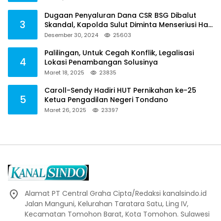
Dugaan Penyaluran Dana CSR BSG Dibalut
3
Skandal, Kapolda Sulut Diminta Menseriusi Hal
ini
Desember 30, 2024
25603
Palilingan, Untuk Cegah Konflik, Legalisasi
4
Lokasi Penambangan Solusinya
Maret 18, 2025
23835
Caroll-Sendy Hadiri HUT Pernikahan ke-25
5
Ketua Pengadilan Negeri Tondano
Maret 26, 2025
23397
Alamat PT Central Graha Cipta/Redaksi kanalsindo.id
Jalan Manguni, Kelurahan Taratara Satu, Ling IV,
Kecamatan Tomohon Barat, Kota Tomohon. Sulawesi