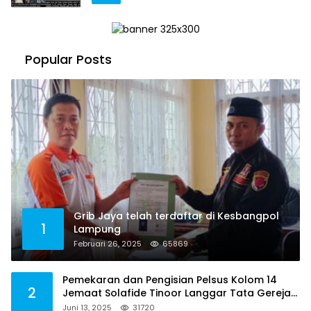
Popular Posts
Grib Jaya telah terdaftar di Kesbangpol
1
Lampung
Februari 26, 2025
65869
Pemekaran dan Pengisian Pelsus Kolom 14
2
Jemaat Solafide Tinoor Langgar Tata Gereja
2021, Toreh : Ini Perbuatan Melawan Hukum
Juni 13, 2025
31720