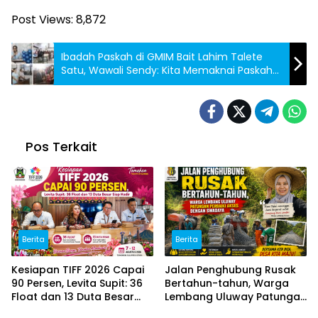
Post Views:
8,872
Ibadah Paskah di GMIM Bait Lahim Talete
Satu, Wawali Sendy: Kita Memaknai Paskah
Sebagai Tanda Kemenangan
Pos Terkait
Berita
Berita
Kesiapan TIFF 2026 Capai
Jalan Penghubung Rusak
90 Persen, Levita Supit: 36
Bertahun-tahun, Warga
Float dan 13 Duta Besar
Lembang Uluway Patungan
Siap Hadir
Perbaiki Akses dengan