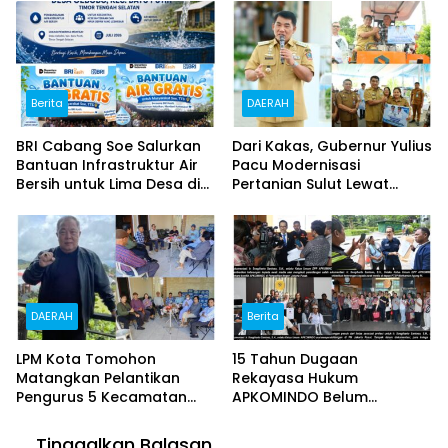
Swadaya
Berita
DAERAH
BRI Cabang Soe Salurkan
Dari Kakas, Gubernur Yulius
Bantuan Infrastruktur Air
Pacu Modernisasi
Bersih untuk Lima Desa di
Pertanian Sulut Lewat
Timor Tengah Selatan
Alsintan dan 43 Ton Benih
Jagung
DAERAH
Berita
LPM Kota Tomohon
15 Tahun Dugaan
Matangkan Pelantikan
Rekayasa Hukum
Pengurus 5 Kecamatan
APKOMINDO Belum
dan 44 Kelurahan, Arnold
Berakhir: Berkas Kasasi No.
Poli: Kepengurusan Kami
431 K/TUN/2026 Diterima
Tinggalkan Balasan