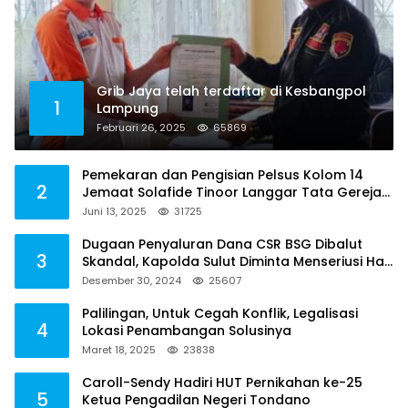
Grib Jaya telah terdaftar di Kesbangpol
1
Lampung
Februari 26, 2025
65869
Pemekaran dan Pengisian Pelsus Kolom 14
2
Jemaat Solafide Tinoor Langgar Tata Gereja
2021, Toreh : Ini Perbuatan Melawan Hukum
Juni 13, 2025
31725
Dugaan Penyaluran Dana CSR BSG Dibalut
3
Skandal, Kapolda Sulut Diminta Menseriusi Hal
ini
Desember 30, 2024
25607
Palilingan, Untuk Cegah Konflik, Legalisasi
4
Lokasi Penambangan Solusinya
Maret 18, 2025
23838
Caroll-Sendy Hadiri HUT Pernikahan ke-25
5
Ketua Pengadilan Negeri Tondano