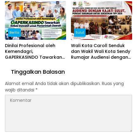
Sulut
Digital Indonesia
Berita
Sulut
Dinilai Profesional oleh
Wali Kota Caroll Senduk
Kemendagri,
dan Wakil Wali Kota Sendy
GAPERKASINDO Tawarkan
Rumajar Audiensi dengan
Solusi Inovatif untuk
Kajati Sulut, Perkuat
Pemerintah Daerah
Dukungan untuk Sukseskan
Tinggalkan Balasan
TIFF 2026
Alamat email Anda tidak akan dipublikasikan.
Ruas yang
wajib ditandai
*