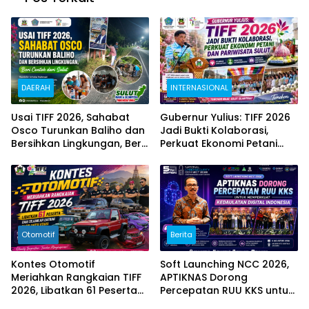
DAERAH
INTERNASIONAL
Usai TIFF 2026, Sahabat
Gubernur Yulius: TIFF 2026
Osco Turunkan Baliho dan
Jadi Bukti Kolaborasi,
Bersihkan Lingkungan, Beri
Perkuat Ekonomi Petani
Contoh dari Sulut
dan Pariwisata Sulut
Otomotif
Berita
Kontes Otomotif
Soft Launching NCC 2026,
Meriahkan Rangkaian TIFF
APTIKNAS Dorong
2026, Libatkan 61 Peserta
Percepatan RUU KKS untuk
dari Sejumlah Daerah di
Memperkuat Kedaulatan