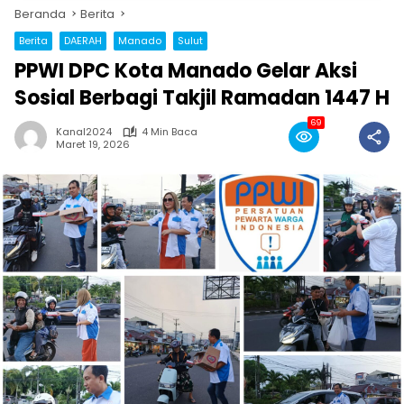
Beranda
Berita
Berita
DAERAH
Manado
Sulut
PPWI DPC Kota Manado Gelar Aksi
Sosial Berbagi Takjil Ramadan 1447 H
69
Kanal2024
4 Min Baca
Maret 19, 2026