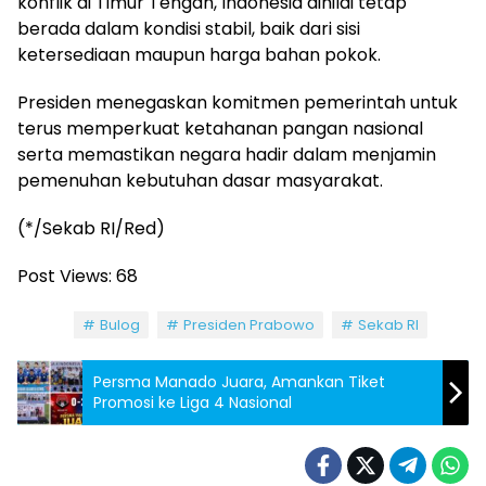
konflik di Timur Tengah, Indonesia dinilai tetap
berada dalam kondisi stabil, baik dari sisi
ketersediaan maupun harga bahan pokok.
Presiden menegaskan komitmen pemerintah untuk
terus memperkuat ketahanan pangan nasional
serta memastikan negara hadir dalam menjamin
pemenuhan kebutuhan dasar masyarakat.
(*/Sekab RI/Red)
Post Views:
68
Tag:
Bulog
Presiden Prabowo
Sekab RI
Persma Manado Juara, Amankan Tiket
Promosi ke Liga 4 Nasional