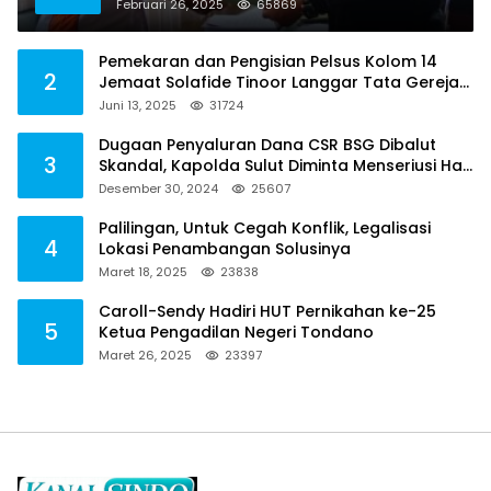
Caroll-Sendy Hadiri HUT Pernikahan ke-25
5
Ketua Pengadilan Negeri Tondano
Maret 26, 2025
23397
Alamat PT Central Graha Cipta/Redaksi kanalsindo.id
Jalan Manguni, Kelurahan Taratara Satu, Ling IV,
Kecamatan Tomohon Barat, Kota Tomohon. Sulawesi
Utara
+62 852-9863-9753
kanalsindo@gmail.com
Kategori
DAERAH