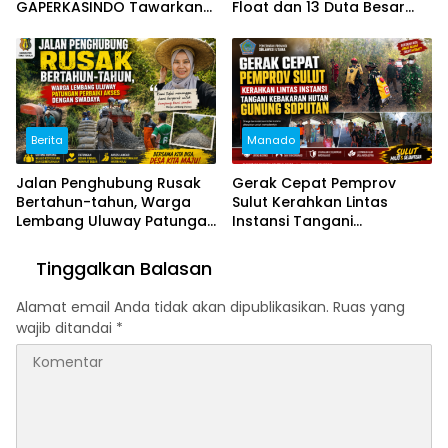
GAPERKASINDO Tawarkan
Float dan 13 Duta Besar
Solusi Inovatif untuk
Siap Hadir
Pemerintah Daerah
Berita
Manado
Jalan Penghubung Rusak
Gerak Cepat Pemprov
Bertahun-tahun, Warga
Sulut Kerahkan Lintas
Lembang Uluway Patungan
Instansi Tangani
Perbaiki Akses dengan
Kebakaran Hutan Gunung
Swadaya
Soputan
Tinggalkan Balasan
Alamat email Anda tidak akan dipublikasikan.
Ruas yang
wajib ditandai
*