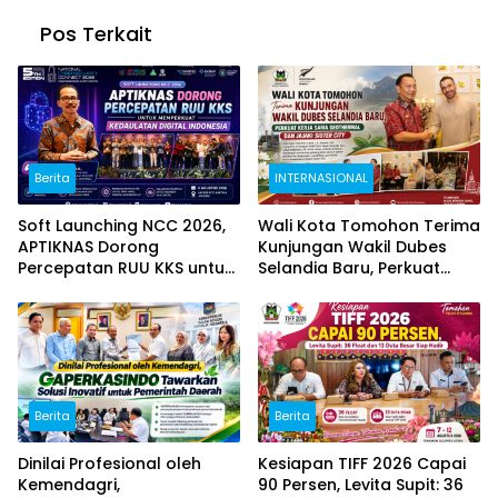
Pos Terkait
Berita
INTERNASIONAL
Soft Launching NCC 2026,
Wali Kota Tomohon Terima
APTIKNAS Dorong
Kunjungan Wakil Dubes
Percepatan RUU KKS untuk
Selandia Baru, Perkuat
Memperkuat Kedaulatan
Kerja Sama Geothermal
Digital Indonesia
dan Jajaki Sister City
Berita
Berita
Dinilai Profesional oleh
Kesiapan TIFF 2026 Capai
Kemendagri,
90 Persen, Levita Supit: 36