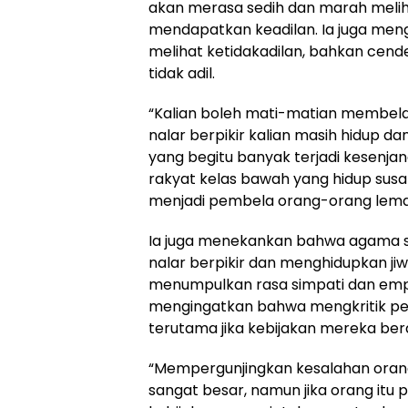
akan merasa sedih dan marah melih
mendapatkan keadilan. Ia juga meng
melihat ketidakadilan, bahkan ce
tidak adil.
“Kalian boleh mati-matian membela 
nalar berpikir kalian masih hidup da
yang begitu banyak terjadi kesenj
rakyat kelas bawah yang hidup susah
menjadi pembela orang-orang lemah,
Ia juga menekankan bahwa agama s
nalar berpikir dan menghidupkan j
menumpulkan rasa simpati dan empa
mengingatkan bahwa mengkritik pe
terutama jika kebijakan mereka ber
“Mempergunjingkan kesalahan ora
sangat besar, namun jika orang itu