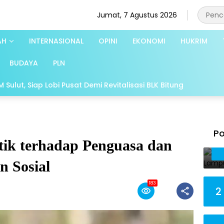
Jumat, 7 Agustus 2026
AH
INTERNASIONAL
OPINI
EKONOMI
HUKRIM
BUDAYA
PLN
Sulut, Siap Lobi Pusat Demi Revitalisasi BLK Bitung
Po
tik terhadap Penguasa dan
n Sosial
183
2