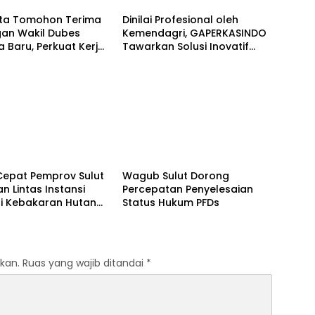
ota Tomohon Terima
Dinilai Profesional oleh
gan Wakil Dubes
Kemendagri, GAPERKASINDO
a Baru, Perkuat Kerja
Tawarkan Solusi Inovatif
eothermal dan
untuk Pemerintah Daerah
ister City
o
INTERNASIONAL
Cepat Pemprov Sulut
Wagub Sulut Dorong
n Lintas Instansi
Percepatan Penyelesaian
i Kebakaran Hutan
Status Hukum PFDs
 Soputan
kan.
Ruas yang wajib ditandai
*