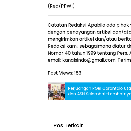
(Red/PPWI)
Catatan Redaksi: Apabila ada pihak
dengan penayangan artikel dan/atau
mengirimkan artikel dan/atau berit
Redaksi kami, sebagaimana diatur d
Nomor 40 tahun 1999 tentang Pers. A
email: kanalsindo@gmail.com. Terima
Post Views:
183
Perjuangan PGRI Gorontalo Uta
dan ASN Selambat-Lambatnya
Pos Terkait
INTERN