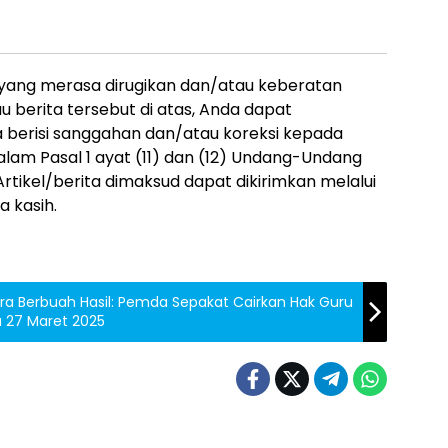
 yang merasa dirugikan dan/atau keberatan
 berita tersebut di atas, Anda dapat
a berisi sanggahan dan/atau koreksi kepada
alam Pasal 1 ayat (11) dan (12) Undang-Undang
rtikel/berita dimaksud dapat dikirimkan melalui
 kasih.
ra Berbuah Hasil: Pemda Sepakat Cairkan Hak Guru
 27 Maret 2025
ASIONAL
Berita