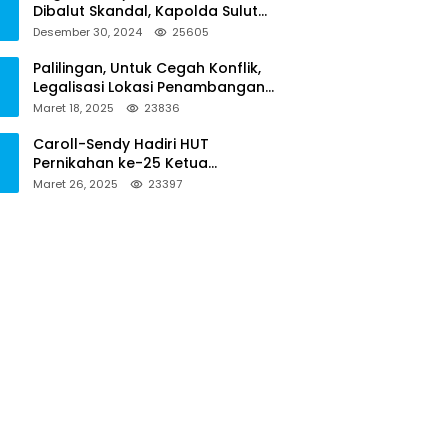
Dibalut Skandal, Kapolda Sulut
Diminta Menseriusi Hal ini
Desember 30, 2024
25605
Palilingan, Untuk Cegah Konflik,
Legalisasi Lokasi Penambangan
Solusinya
Maret 18, 2025
23836
Caroll-Sendy Hadiri HUT
Pernikahan ke-25 Ketua
Pengadilan Negeri Tondano
Maret 26, 2025
23397