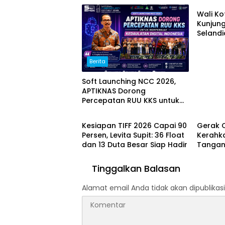
Wali K
Kunjun
Selandi
Sama G
Jajaki S
Berita
Soft Launching NCC 2026,
APTIKNAS Dorong
Percepatan RUU KKS untuk
Berita
Manad
Memperkuat Kedaulatan
Digital Indonesia
Kesiapan TIFF 2026 Capai 90
Gerak 
Persen, Levita Supit: 36 Float
Kerahka
dan 13 Duta Besar Siap Hadir
Tangan
Gunung
Tinggalkan Balasan
Alamat email Anda tidak akan dipublikasi