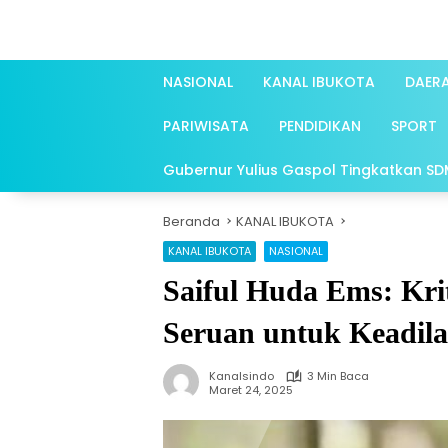
Langsung
ke
konten
NASIONAL
KANAL IBUKOTA
DAER
PARIWISATA
PENDIDIKAN
SPORT
Gubernur Yulius Gaspol Tingkatkan SDM 
Beranda
KANAL IBUKOTA
KANAL IBUKOTA
NASIONAL
Saiful Huda Ems: Kri
Seruan untuk Keadila
Kanalsindo
3 Min Baca
Maret 24, 2025