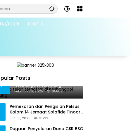
TNI/POLRI
POLITIK
pular Posts
Grib Jaya telah terdaftar di
1
Kesbangpol Lampung
Februari 26, 2025
65869
Pemekaran dan Pengisian Pelsus
Kolom 14 Jemaat Solafide Tinoor
Langgar Tata Gereja 2021, Toreh :
Juni 13, 2025
31722
Ini Perbuatan Melawan Hukum
Dugaan Penyaluran Dana CSR BSG