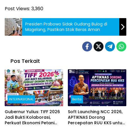
Post Views:
3,360
Presiden Prabowo Sidak Gudang Bulog di
Magelang, Pastikan Stok Beras Aman
Pos Terkait
INTERNASIONAL
Berita
Gubernur Yulius: TIFF 2026
Soft Launching NCC 2026,
Jadi Bukti Kolaborasi,
APTIKNAS Dorong
Perkuat Ekonomi Petani
Percepatan RUU KKS untuk
dan Pariwisata Sulut
Memperkuat Kedaulatan