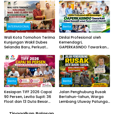
Digital Indonesia
INTERNASIONAL
Berita
Wali Kota Tomohon Terima
Dinilai Profesional oleh
Kunjungan Wakil Dubes
Kemendagri,
Selandia Baru, Perkuat
GAPERKASINDO Tawarkan
Kerja Sama Geothermal
Solusi Inovatif untuk
dan Jajaki Sister City
Pemerintah Daerah
Berita
Berita
Kesiapan TIFF 2026 Capai
Jalan Penghubung Rusak
90 Persen, Levita Supit: 36
Bertahun-tahun, Warga
Float dan 13 Duta Besar
Lembang Uluway Patungan
Siap Hadir
Perbaiki Akses dengan
Swadaya
Tinggalkan Balasan