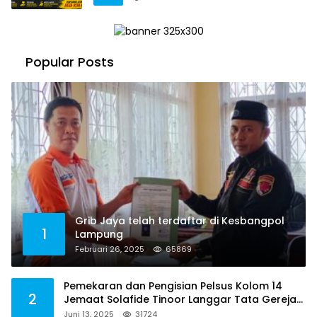
Popular Posts
Grib Jaya telah terdaftar di Kesbangpol
1
Lampung
Februari 26, 2025
65869
Pemekaran dan Pengisian Pelsus Kolom 14
2
Jemaat Solafide Tinoor Langgar Tata Gereja
2021, Toreh : Ini Perbuatan Melawan Hukum
Juni 13, 2025
31724