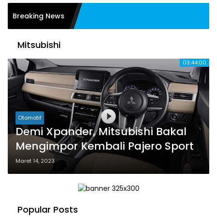
rokrasi Sulut, Tiga
Breaking News
I Dilantik, Yahya
ercaya Pimpin Dinas
Mitsubishi
03:44:00
Otomotif
Demi Xpander, Mitsubishi Bakal
Mengimpor Kembali Pajero Sport
Maret 14, 2023
Popular Posts