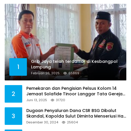
Grib Jaya telah terdaftar di Kesbangpol
1
Lampung
Februari 26, 2025
65869
Pemekaran dan Pengisian Pelsus Kolom 14
2
Jemaat Solafide Tinoor Langgar Tata Gereja
2021, Toreh : Ini Perbuatan Melawan Hukum
Juni 13, 2025
31720
Dugaan Penyaluran Dana CSR BSG Dibalut
3
Skandal, Kapolda Sulut Diminta Menseriusi Hal
ini
Desember 30, 2024
25604