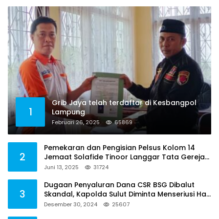
Grib Jaya telah terdaftar di Kesbangpol
1
Lampung
Februari 26, 2025
65869
Pemekaran dan Pengisian Pelsus Kolom 14
2
Jemaat Solafide Tinoor Langgar Tata Gereja
2021, Toreh : Ini Perbuatan Melawan Hukum
Juni 13, 2025
31724
Dugaan Penyaluran Dana CSR BSG Dibalut
3
Skandal, Kapolda Sulut Diminta Menseriusi Hal
ini
Desember 30, 2024
25607