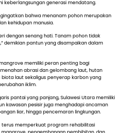
mi keberlangsungan generasi mendatang.
ngingatkan bahwa menanam pohon merupakan
 dan kehidupan manusia.
eri dengan senang hati. Tanam pohon tidak
ti,” demikian pantun yang disampaikan dalam
angrove memiliki peran penting bagi
si menahan abrasi dan gelombang laut, hutan
biota laut sekaligus penyerap karbon yang
erubahan iklim.
ris pantai yang panjang, Sulawesi Utara memiliki
un kawasan pesisir juga menghadapi ancaman
ebangan liar, hingga pencemaran lingkungan.
ut terus memperkuat program rehabilitasi
n mangrove, pengembangan pembibitan, dan