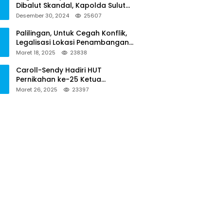
Dibalut Skandal, Kapolda Sulut
Diminta Menseriusi Hal ini
Desember 30, 2024
25607
Palilingan, Untuk Cegah Konflik,
Legalisasi Lokasi Penambangan
Solusinya
Maret 18, 2025
23838
Caroll-Sendy Hadiri HUT
Pernikahan ke-25 Ketua
Pengadilan Negeri Tondano
Maret 26, 2025
23397