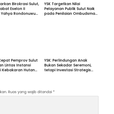
arkan Birokrasi Sulut,
YSK Targetkan Nilai
jabat Eselon II
Pelayanan Publik Sulut Naik
k, Yahya Rondonuwu
pada Penilaian Ombudsman
ya Pimpin Dinas
2026
kan
o
Manado
Cepat Pemprov Sulut
YSK: Perlindungan Anak
n Lintas Instansi
Bukan Sekadar Seremoni,
i Kebakaran Hutan
tetapi Investasi Strategis
 Soputan
Menuju Indonesia Emas 2045
kan.
Ruas yang wajib ditandai
*