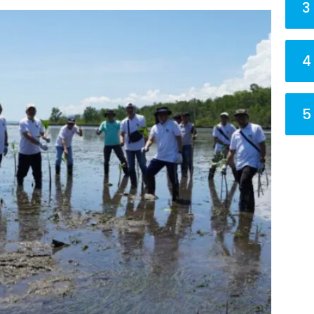
3
4
5