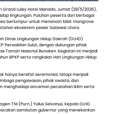
n Grand Luley Hotel Manado, Jumat (29/5/2026),
dap lingkungan. Puluhan peserta dari berbagai
e area berlumpur untuk menanam bibit mangrove
arian ekosistem pesisir Sulawesi Utara.
oleh Dinas Lingkungan Hidup Daerah (DLHD)
KP Perwakilan Sulut, dengan dukungan pihak
asi Taman Nasional Bunaken. Kegiatan ini menjadi
ahun BPKP serta rangkaian Hari Lingkungan Hidup
 hanya bersifat seremonial, tetapi menjadi
lembaga pengawasan, pihak swasta, dan
am menghadapi ancaman perubahan iklim serta
yjen TNI (Purn.) Yulius Selvanus, Kepala DLHD
mbacakan sambutan gubernur yang menekankan