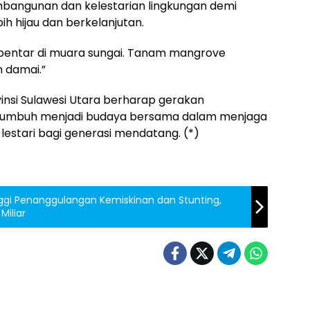
angunan dan kelestarian lingkungan demi
h hijau dan berkelanjutan.
 sebentar di muara sungai. Tanam mangrove
n damai.”
ovinsi Sulawesi Utara berharap gerakan
 tumbuh menjadi budaya bersama dalam menjaga
 lestari bagi generasi mendatang. (*)
nggi Penanggulangan Kemiskinan dan Stunting,
Miliar
o
Manado