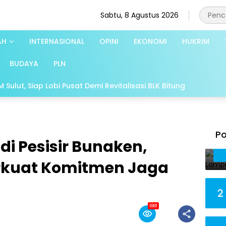
Sabtu, 8 Agustus 2026
AH
INTERNASIONAL
OPINI
EKONOMI
HUKRIM
BUDAYA
PLN
Sulut, Siap Lobi Pusat Demi Revitalisasi BLK Bitung
Po
i Pesisir Bunaken,
rkuat Komitmen Jaga
2
1881