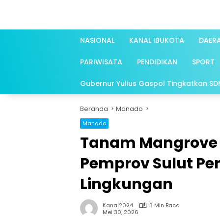
Langsung
ke
konten
NASIONAL
KANAL IBUKOTA
DAER
PARIWISATA
PENDIDIKAN
SPORT
Gubernur Yulius Gaspol Tingkatkan SDM 
Beranda
Manado
Manado
Tanam Mangrove d
Pemprov Sulut Pe
Lingkungan
Kanal2024
3 Min Baca
Mei 30, 2026