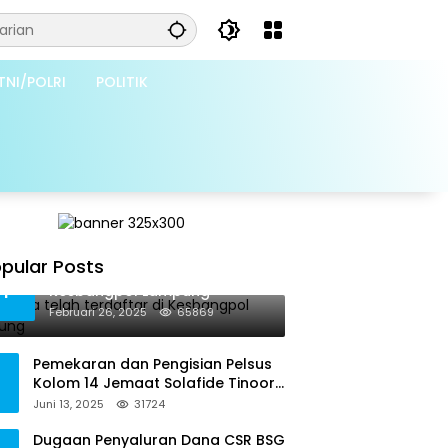
TNI/POLRI
POLITIK
pular Posts
Grib Jaya telah terdaftar di
1
Kesbangpol Lampung
Februari 26, 2025
65869
Pemekaran dan Pengisian Pelsus
Kolom 14 Jemaat Solafide Tinoor
Langgar Tata Gereja 2021, Toreh :
Juni 13, 2025
31724
Ini Perbuatan Melawan Hukum
Dugaan Penyaluran Dana CSR BSG