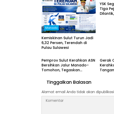
YSK Seg
Tiga Pe
Dilanti
Diperca
Pendidi
Manado
Kemiskinan Sulut Turun Jadi
6,32 Persen, Terendah di
Pulau Sulawesi
Manado
Manad
Pemprov Sulut Kerahkan ASN
Gerak 
Bersihkan Jalur Manado–
Kerahka
Tomohon, Tegaskan
Tangan
Dukungan Penuh untuk TIFF
Gunung
2026
Tinggalkan Balasan
Alamat email Anda tidak akan dipublikasi