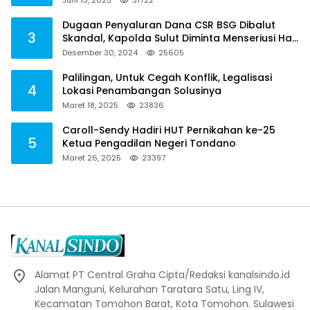
Dugaan Penyaluran Dana CSR BSG Dibalut
3
Skandal, Kapolda Sulut Diminta Menseriusi Hal
ini
Desember 30, 2024
25605
Palilingan, Untuk Cegah Konflik, Legalisasi
4
Lokasi Penambangan Solusinya
Maret 18, 2025
23836
Caroll-Sendy Hadiri HUT Pernikahan ke-25
5
Ketua Pengadilan Negeri Tondano
Maret 26, 2025
23397
Alamat PT Central Graha Cipta/Redaksi kanalsindo.id
Jalan Manguni, Kelurahan Taratara Satu, Ling IV,
Kecamatan Tomohon Barat, Kota Tomohon. Sulawesi