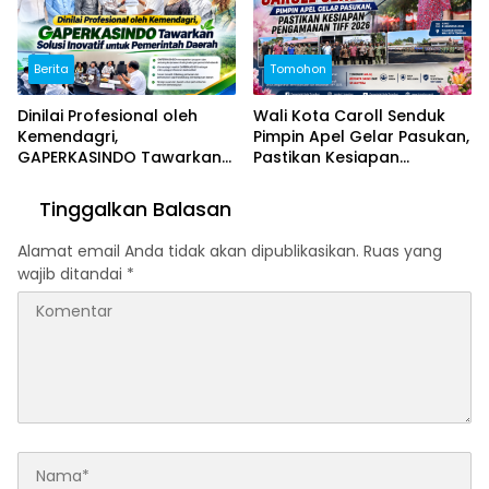
Berita
Tomohon
Dinilai Profesional oleh
Wali Kota Caroll Senduk
Kemendagri,
Pimpin Apel Gelar Pasukan,
GAPERKASINDO Tawarkan
Pastikan Kesiapan
Solusi Inovatif untuk
Pengamanan TIFF 2026
Pemerintah Daerah
Tinggalkan Balasan
Alamat email Anda tidak akan dipublikasikan.
Ruas yang
wajib ditandai
*