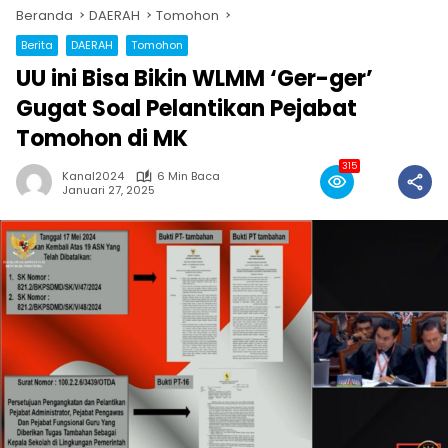
Beranda
DAERAH
Tomohon
Berita
DAERAH
Tomohon
UU ini Bisa Bikin WLMM ‘Ger-ger’
Gugat Soal Pelantikan Pejabat
Tomohon di MK
315
Kanal2024
6 Min Baca
Januari 27, 2025