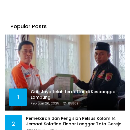
Popular Posts
Grib Jaya telah terdaftar di Kesbangpol
1
Lampung
Februari 26, 2025
65869
Pemekaran dan Pengisian Pelsus Kolom 14
2
Jemaat Solafide Tinoor Langgar Tata Gereja
2021, Toreh : Ini Perbuatan Melawan Hukum
Juni 13, 2025
31722