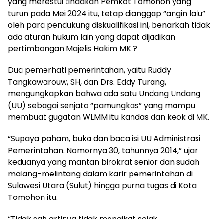
yang merestui tindakan Pemkot Tomohon yang
turun pada Mei 2024 itu, tetap dianggap “angin lalu”
oleh para pendukung diskualifikasi ini, benarkah tidak
ada aturan hukum lain yang dapat dijadikan
pertimbangan Majelis Hakim MK ?
Dua pemerhati pemerintahan, yaitu Ruddy
Tangkawarouw, SH, dan Drs. Eddy Turang,
mengungkapkan bahwa ada satu Undang Undang
(UU) sebagai senjata “pamungkas” yang mampu
membuat gugatan WLMM itu kandas dan keok di MK.
“Supaya paham, buka dan baca isi UU Administrasi
Pemerintahan. Nomornya 30, tahunnya 2014,” ujar
keduanya yang mantan birokrat senior dan sudah
malang-melintang dalam karir pemerintahan di
Sulawesi Utara (Sulut) hingga purna tugas di Kota
Tomohon itu.
“Tidak sah artinya tidak mengikat sejak