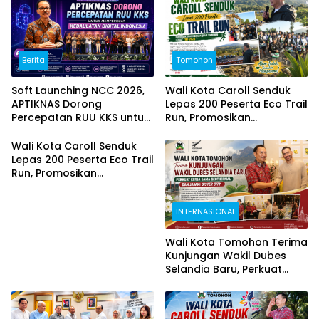
Berita
Tomohon
Soft Launching NCC 2026,
Wali Kota Caroll Senduk
APTIKNAS Dorong
Lepas 200 Peserta Eco Trail
Percepatan RUU KKS untuk
Run, Promosikan
Memperkuat Kedaulatan
Keindahan Alam Tomohon
Digital Indonesia
Lewat TIFF 2026
Wali Kota Caroll Senduk
Lepas 200 Peserta Eco Trail
Run, Promosikan
Keindahan Alam Tomohon
Lewat TIFF 2026
INTERNASIONAL
Wali Kota Tomohon Terima
Kunjungan Wakil Dubes
Selandia Baru, Perkuat
Kerja Sama Geothermal
dan Jajaki Sister City