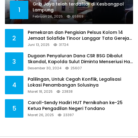
Grib Jaya telah terdaftar di Kesbangpol
1
Lampung
Februari 26, 2025
65869
Pemekaran dan Pengisian Pelsus Kolom 14
2
Jemaat Solafide Tinoor Langgar Tata Gereja
2021, Toreh : Ini Perbuatan Melawan Hukum
Juni 13, 2025
31724
Dugaan Penyaluran Dana CSR BSG Dibalut
3
Skandal, Kapolda Sulut Diminta Menseriusi Hal
ini
Desember 30, 2024
25607
Palilingan, Untuk Cegah Konflik, Legalisasi
4
Lokasi Penambangan Solusinya
Maret 18, 2025
23838
Caroll-Sendy Hadiri HUT Pernikahan ke-25
5
Ketua Pengadilan Negeri Tondano
Maret 26, 2025
23397