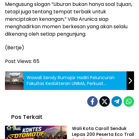
Mengusung slogan “Liburan bukan hanya soal tujuan,
tetapi juga tentang tempat terbaik untuk
menciptakan kenangan,” Villa Arunica siap
menghadirkan momen berkesan yang akan selalu
dikenang oleh setiap pengunjung.
(Bertje)
Post Views:
65
Wawali Sendy Rumajar Hadiri Peluncuran
Fakultas Kedokteran UNIMA, Perkuat
Pengembangan SDM Kesehatan Sulut
Pos Terkait
Wali Kota Caroll Senduk
Lepas 200 Peserta Eco Trail