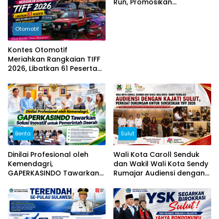
Run, Promosikan
Keindahan Alam Tomohon
Lewat TIFF 2026
Otomotif
Kontes Otomotif
Meriahkan Rangkaian TIFF
2026, Libatkan 61 Peserta
dari Sejumlah Daerah di
Sulut
Berita
Sulut
Dinilai Profesional oleh
Wali Kota Caroll Senduk
Kemendagri,
dan Wakil Wali Kota Sendy
GAPERKASINDO Tawarkan
Rumajar Audiensi dengan
Solusi Inovatif untuk
Kajati Sulut, Perkuat
Pemerintah Daerah
Dukungan untuk Sukseskan
TIFF 2026