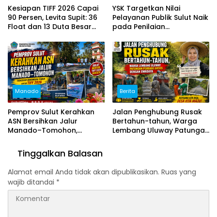
Kesiapan TIFF 2026 Capai
YSK Targetkan Nilai
90 Persen, Levita Supit: 36
Pelayanan Publik Sulut Naik
Float dan 13 Duta Besar
pada Penilaian
Siap Hadir
Ombudsman 2026
Manado
Berita
Pemprov Sulut Kerahkan
Jalan Penghubung Rusak
ASN Bersihkan Jalur
Bertahun-tahun, Warga
Manado–Tomohon,
Lembang Uluway Patungan
Tegaskan Dukungan Penuh
Perbaiki Akses dengan
untuk TIFF 2026
Swadaya
Tinggalkan Balasan
Alamat email Anda tidak akan dipublikasikan.
Ruas yang
wajib ditandai
*