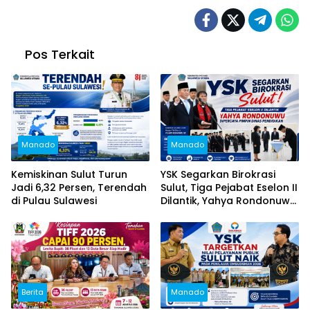
Pos Terkait
Manado
Manado
Kemiskinan Sulut Turun
YSK Segarkan Birokrasi
Jadi 6,32 Persen, Terendah
Sulut, Tiga Pejabat Eselon II
di Pulau Sulawesi
Dilantik, Yahya Rondonuwu
Dipercaya Pimpin Dinas
Pendidikan
Berita
Manado