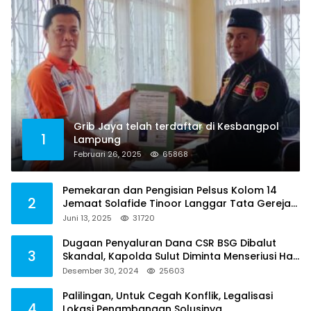
Grib Jaya telah terdaftar di Kesbangpol
1
Lampung
Februari 26, 2025
65868
Pemekaran dan Pengisian Pelsus Kolom 14
2
Jemaat Solafide Tinoor Langgar Tata Gereja
2021, Toreh : Ini Perbuatan Melawan Hukum
Juni 13, 2025
31720
Dugaan Penyaluran Dana CSR BSG Dibalut
3
Skandal, Kapolda Sulut Diminta Menseriusi Hal
ini
Desember 30, 2024
25603
Palilingan, Untuk Cegah Konflik, Legalisasi
4
Lokasi Penambangan Solusinya