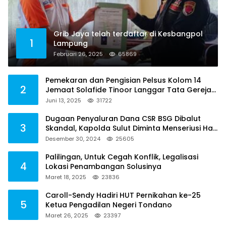
Grib Jaya telah terdaftar di Kesbangpol
1
Lampung
Februari 26, 2025
65869
Pemekaran dan Pengisian Pelsus Kolom 14
2
Jemaat Solafide Tinoor Langgar Tata Gereja
2021, Toreh : Ini Perbuatan Melawan Hukum
Juni 13, 2025
31722
Dugaan Penyaluran Dana CSR BSG Dibalut
3
Skandal, Kapolda Sulut Diminta Menseriusi Hal
ini
Desember 30, 2024
25605
Palilingan, Untuk Cegah Konflik, Legalisasi
4
Lokasi Penambangan Solusinya
Maret 18, 2025
23836
Caroll-Sendy Hadiri HUT Pernikahan ke-25
5
Ketua Pengadilan Negeri Tondano
Maret 26, 2025
23397