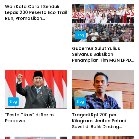
Wali Kota Caroll Senduk
Lepas 200 Peserta Eco Trail
Run, Promosikan
Keindahan Alam Tomohon
Lewat TIFF 2026
Blog
Gubernur Sulut Yulius
Selvanus Saksikan
Penampilan Tim MGN LPPD
Kota Tomohon di
Pesparawi Nasional XIV
Blog
Blog
“Pesta Tikus” di Rezim
Tragedi Rp1.200 per
Prabowo
Kilogram: Jeritan Petani
Sawit di Balik Dinding
Ambisi Ekspor Satu Pintu