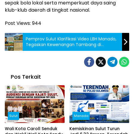
sepak bola lokal serta memperkuat daya saing
klub-klub daerah di tingkat nasional.
Post Views:
944
Pemprov Sulut Klarifikasi Video LBH Manado,
Tegaskan Kewenangan Tambang di
Pemerintah Pusat
Pos Terkait
Sulut
Manado
Wali Kota Caroll Senduk
Kemiskinan Sulut Turun