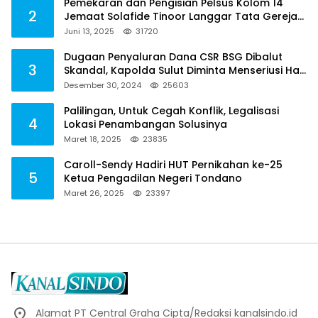
Pemekaran dan Pengisian Pelsus Kolom 14
2
Jemaat Solafide Tinoor Langgar Tata Gereja
2021, Toreh : Ini Perbuatan Melawan Hukum
Juni 13, 2025
31720
Dugaan Penyaluran Dana CSR BSG Dibalut
3
Skandal, Kapolda Sulut Diminta Menseriusi Hal
ini
Desember 30, 2024
25603
Palilingan, Untuk Cegah Konflik, Legalisasi
4
Lokasi Penambangan Solusinya
Maret 18, 2025
23835
Caroll-Sendy Hadiri HUT Pernikahan ke-25
5
Ketua Pengadilan Negeri Tondano
Maret 26, 2025
23397
Alamat PT Central Graha Cipta/Redaksi kanalsindo.id