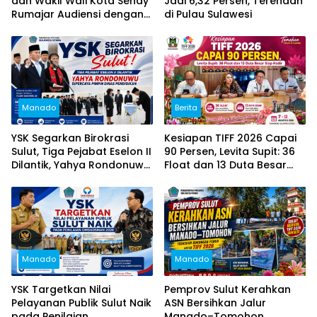
dan Wakil Wali Kota Sendy
Jadi 6,32 Persen, Terendah
Rumajar Audiensi dengan
di Pulau Sulawesi
Kajati Sulut, Perkuat
Dukungan untuk Sukseskan
TIFF 2026
Manado
Berita
YSK Segarkan Birokrasi
Kesiapan TIFF 2026 Capai
Sulut, Tiga Pejabat Eselon II
90 Persen, Levita Supit: 36
Dilantik, Yahya Rondonuwu
Float dan 13 Duta Besar
Dipercaya Pimpin Dinas
Siap Hadir
Pendidikan
Manado
Manado
YSK Targetkan Nilai
Pemprov Sulut Kerahkan
Pelayanan Publik Sulut Naik
ASN Bersihkan Jalur
pada Penilaian
Manado–Tomohon,