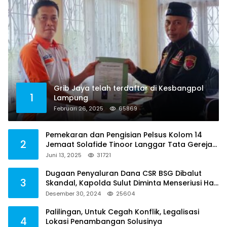
Grib Jaya telah terdaftar di Kesbangpol
1
Lampung
Februari 26, 2025
65869
Pemekaran dan Pengisian Pelsus Kolom 14
2
Jemaat Solafide Tinoor Langgar Tata Gereja
2021, Toreh : Ini Perbuatan Melawan Hukum
Juni 13, 2025
31721
Dugaan Penyaluran Dana CSR BSG Dibalut
3
Skandal, Kapolda Sulut Diminta Menseriusi Hal
ini
Desember 30, 2024
25604
Palilingan, Untuk Cegah Konflik, Legalisasi
4
Lokasi Penambangan Solusinya