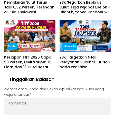
Kemiskinan Sulut Turun
YSK Segarkan Birokrasi
Jadi 6,32 Persen, Terendah
Sulut, Tiga Pejabat Eselon II
di Pulau Sulawesi
Dilantik, Yahya Rondonuwu
Dipercaya Pimpin Dinas
Pendidikan
Berita
Manado
Kesiapan TIFF 2026 Capai
YSK Targetkan Nilai
90 Persen, Levita Supit: 36
Pelayanan Publik Sulut Naik
Float dan 13 Duta Besar
pada Penilaian
Siap Hadir
Ombudsman 2026
Tinggalkan Balasan
Alamat email Anda tidak akan dipublikasikan.
Ruas yang
wajib ditandai
*