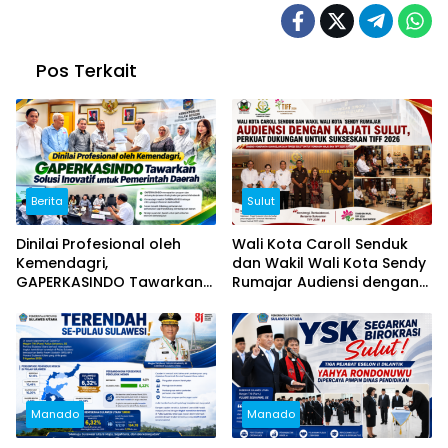
Pos Terkait
Berita
Sulut
Dinilai Profesional oleh
Wali Kota Caroll Senduk
Kemendagri,
dan Wakil Wali Kota Sendy
GAPERKASINDO Tawarkan
Rumajar Audiensi dengan
Solusi Inovatif untuk
Kajati Sulut, Perkuat
Pemerintah Daerah
Dukungan untuk Sukseskan
TIFF 2026
Manado
Manado