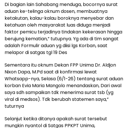
Di bagian lain Sahabang menduga, bocornya surat
aduan ke-telinga oknum dosen, membuatnya
ketakutan, kalau-kalau boroknya menyebar dan
ketahuan oleh masyarakat luas diduga menjadi
faktor pemicu terjadinya tindakan kekerasan hingga
berujung kematian,” tutupnya. Yg ada di tim sangat
adalah Formulir aduan yg diisi lgs Korban, saat
melapor di satgas tgl 19 Des
Sementara itu oknum Dekan FPP Unima Dr. Aldjon
Nixon Dapa, M.Pd saat di konfirmasi lewat
Whatsapp-nya, Selasa (6/1-26) tentang surat aduan
korban Evia Maria Mangolo menandaskan, Dari awal
saya sdh sampaikan tdk menerima surat tsb (yg
viral di medsos). Tdk berubah statemen saya,”
tuturnya
Selanjut ketika ditanya apakah surat tersebut
mungkin nyantol di Satgas PPKPT Unima,