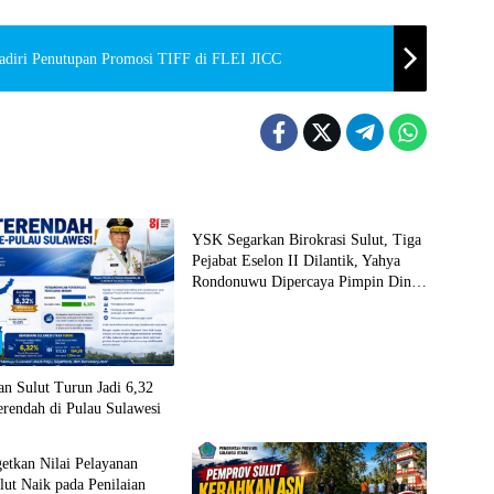
adiri Penutupan Promosi TIFF di FLEI JICC
Manado
YSK Segarkan Birokrasi Sulut, Tiga
Pejabat Eselon II Dilantik, Yahya
Rondonuwu Dipercaya Pimpin Dinas
Pendidikan
n Sulut Turun Jadi 6,32
erendah di Pulau Sulawesi
etkan Nilai Pelayanan
lut Naik pada Penilaian