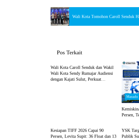
Wali Kota Tomohon Caroll Senduk H
Pos Terkait
Sulut
Wali Kota Caroll Senduk dan Wakil
Wali Kota Sendy Rumajar Audiensi
dengan Kajati Sulut, Perkuat
Dukungan untuk Sukseskan TIFF
2026
Manado
Kemiskina
Persen, T
Berita
Manado
Kesiapan TIFF 2026 Capai 90
YSK Targ
Persen, Levita Supit: 36 Float dan 13
Publik Su