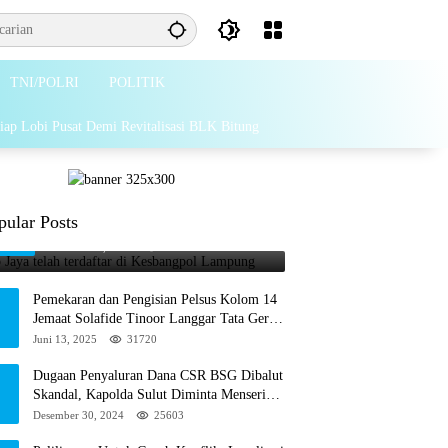
TNI/POLRI
POLITIK
iap Lobi Pusat Demi Revitalisasi BLK Bitung
Grib Jaya telah terdaftar di
pular Posts
1
Kesbangpol Lampung
Februari 26, 2025
65869
Pemekaran dan Pengisian Pelsus Kolom 14
Jemaat Solafide Tinoor Langgar Tata Gereja
2021, Toreh : Ini Perbuatan Melawan
Juni 13, 2025
31720
Hukum
Dugaan Penyaluran Dana CSR BSG Dibalut
Skandal, Kapolda Sulut Diminta Menseriusi
Hal ini
Desember 30, 2024
25603