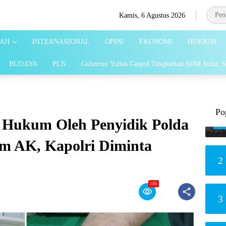
Kamis, 6 Agustus 2026
AH
INTERNASIONAL
OPINI
EKONOMI
HUKRIM
BUDAYA
PLN
Gubernur Yulius Gaspol Tingkatkan SDM Sulut, S
Po
i Hukum Oleh Penyidik Polda
m AK, Kapolri Diminta
2
186
3