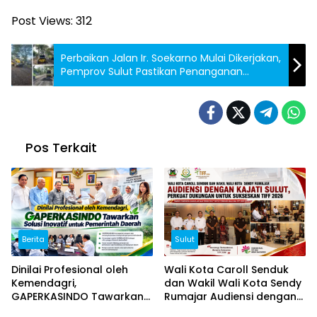
Post Views:
312
Perbaikan Jalan Ir. Soekarno Mulai Dikerjakan,
Pemprov Sulut Pastikan Penanganan
Prioritas
Pos Terkait
Berita
Sulut
Dinilai Profesional oleh
Wali Kota Caroll Senduk
Kemendagri,
dan Wakil Wali Kota Sendy
GAPERKASINDO Tawarkan
Rumajar Audiensi dengan
Solusi Inovatif untuk
Kajati Sulut, Perkuat