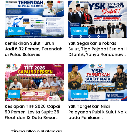
Pemerintah Daerah
Dukungan untuk Sukseskan
TIFF 2026
Manado
Manado
Kemiskinan Sulut Turun
YSK Segarkan Birokrasi
Jadi 6,32 Persen, Terendah
Sulut, Tiga Pejabat Eselon II
di Pulau Sulawesi
Dilantik, Yahya Rondonuwu
Dipercaya Pimpin Dinas
Pendidikan
Berita
Manado
Kesiapan TIFF 2026 Capai
YSK Targetkan Nilai
90 Persen, Levita Supit: 36
Pelayanan Publik Sulut Naik
Float dan 13 Duta Besar
pada Penilaian
Siap Hadir
Ombudsman 2026
Tinggalkan Balasan