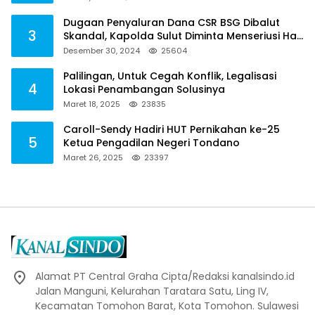
Dugaan Penyaluran Dana CSR BSG Dibalut
3
Skandal, Kapolda Sulut Diminta Menseriusi Hal
ini
Desember 30, 2024
25604
Palilingan, Untuk Cegah Konflik, Legalisasi
4
Lokasi Penambangan Solusinya
Maret 18, 2025
23835
Caroll-Sendy Hadiri HUT Pernikahan ke-25
5
Ketua Pengadilan Negeri Tondano
Maret 26, 2025
23397
Alamat PT Central Graha Cipta/Redaksi kanalsindo.id
Jalan Manguni, Kelurahan Taratara Satu, Ling IV,
Kecamatan Tomohon Barat, Kota Tomohon. Sulawesi