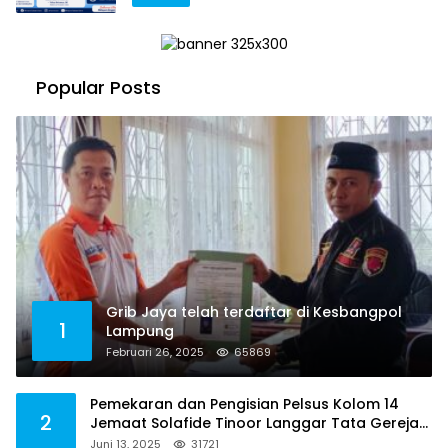
Popular Posts
Grib Jaya telah terdaftar di Kesbangpol
1
Lampung
Februari 26, 2025
65869
Pemekaran dan Pengisian Pelsus Kolom 14
2
Jemaat Solafide Tinoor Langgar Tata Gereja
2021, Toreh : Ini Perbuatan Melawan Hukum
Juni 13, 2025
31721