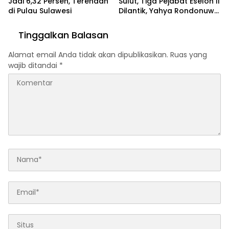
Jadi 6,32 Persen, Terendah
Sulut, Tiga Pejabat Eselon II
di Pulau Sulawesi
Dilantik, Yahya Rondonuwu
Dipercaya Pimpin Dinas
Pendidikan
Tinggalkan Balasan
Alamat email Anda tidak akan dipublikasikan.
Ruas yang
wajib ditandai
*