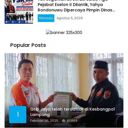
Pejabat Eselon II Dilantik, Yahya
Rondonuwu Dipercaya Pimpin Dinas
Pendidikan
Manado
Agustus 5, 2026
Popular Posts
Grib Jaya telah terdaftar di Kesbangpol
1
Lampung
Februari 26, 2025
65869