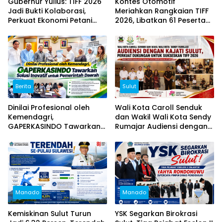
Gubernur Yulius: TIFF 2026
Kontes Otomotif
Jadi Bukti Kolaborasi,
Meriahkan Rangkaian TIFF
Perkuat Ekonomi Petani
2026, Libatkan 61 Peserta
dan Pariwisata Sulut
dari Sejumlah Daerah di
Sulut
Berita
Sulut
Dinilai Profesional oleh
Wali Kota Caroll Senduk
Kemendagri,
dan Wakil Wali Kota Sendy
GAPERKASINDO Tawarkan
Rumajar Audiensi dengan
Solusi Inovatif untuk
Kajati Sulut, Perkuat
Pemerintah Daerah
Dukungan untuk Sukseskan
TIFF 2026
Manado
Manado
Kemiskinan Sulut Turun
YSK Segarkan Birokrasi