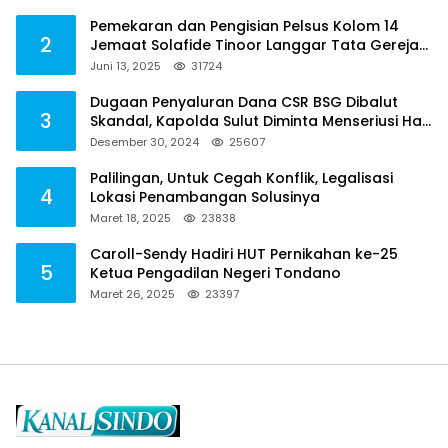
Pemekaran dan Pengisian Pelsus Kolom 14
2
Jemaat Solafide Tinoor Langgar Tata Gereja
2021, Toreh : Ini Perbuatan Melawan Hukum
Juni 13, 2025
31724
Dugaan Penyaluran Dana CSR BSG Dibalut
3
Skandal, Kapolda Sulut Diminta Menseriusi Hal
ini
Desember 30, 2024
25607
Palilingan, Untuk Cegah Konflik, Legalisasi
4
Lokasi Penambangan Solusinya
Maret 18, 2025
23838
Caroll-Sendy Hadiri HUT Pernikahan ke-25
5
Ketua Pengadilan Negeri Tondano
Maret 26, 2025
23397