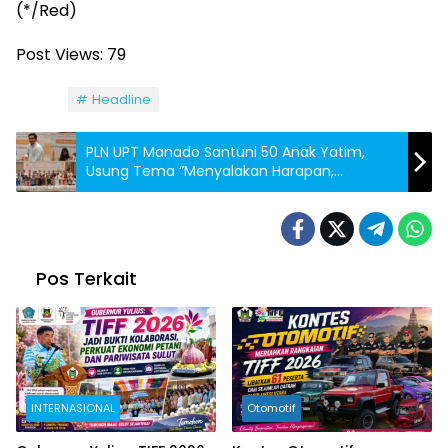
(*/Red)
Post Views:
79
Tag:
Headline
PLN UPT Manado Santuni 50 Anak Yatim,
Usung Tema “Menyalakan Harapan,
Mengalirkan Berkah”
Pos Terkait
INTERNASIONAL
Otomotif