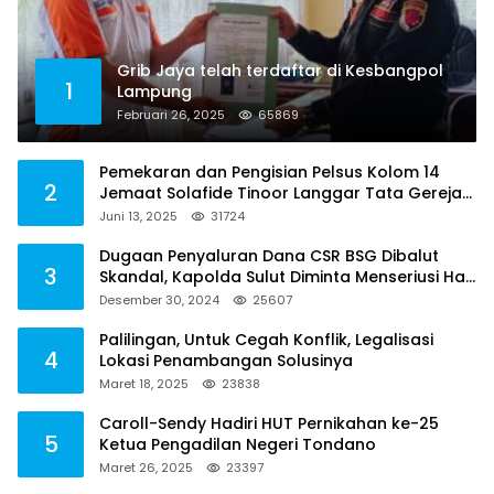
Grib Jaya telah terdaftar di Kesbangpol
1
Lampung
Februari 26, 2025
65869
Pemekaran dan Pengisian Pelsus Kolom 14
2
Jemaat Solafide Tinoor Langgar Tata Gereja
2021, Toreh : Ini Perbuatan Melawan Hukum
Juni 13, 2025
31724
Dugaan Penyaluran Dana CSR BSG Dibalut
3
Skandal, Kapolda Sulut Diminta Menseriusi Hal
ini
Desember 30, 2024
25607
Palilingan, Untuk Cegah Konflik, Legalisasi
4
Lokasi Penambangan Solusinya
Maret 18, 2025
23838
Caroll-Sendy Hadiri HUT Pernikahan ke-25
5
Ketua Pengadilan Negeri Tondano
Maret 26, 2025
23397