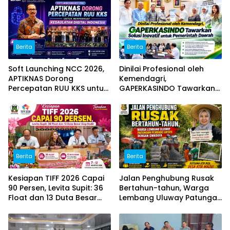
Berita
Berita
Soft Launching NCC 2026,
Dinilai Profesional oleh
APTIKNAS Dorong
Kemendagri,
Percepatan RUU KKS untuk
GAPERKASINDO Tawarkan
Memperkuat Kedaulatan
Solusi Inovatif untuk
Digital Indonesia
Pemerintah Daerah
Berita
Berita
Kesiapan TIFF 2026 Capai
Jalan Penghubung Rusak
90 Persen, Levita Supit: 36
Bertahun-tahun, Warga
Float dan 13 Duta Besar
Lembang Uluway Patungan
Siap Hadir
Perbaiki Akses dengan
Swadaya