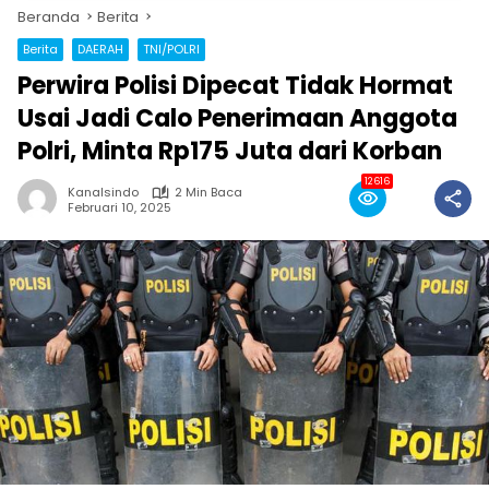
Beranda
Berita
Berita
DAERAH
TNI/POLRI
Perwira Polisi Dipecat Tidak Hormat
Usai Jadi Calo Penerimaan Anggota
Polri, Minta Rp175 Juta dari Korban
12616
Kanalsindo
2 Min Baca
Februari 10, 2025