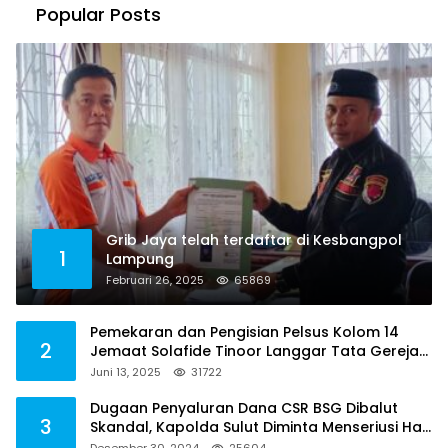
Popular Posts
Grib Jaya telah terdaftar di Kesbangpol
1
Lampung
Februari 26, 2025
65869
Pemekaran dan Pengisian Pelsus Kolom 14
2
Jemaat Solafide Tinoor Langgar Tata Gereja
2021, Toreh : Ini Perbuatan Melawan Hukum
Juni 13, 2025
31722
Dugaan Penyaluran Dana CSR BSG Dibalut
3
Skandal, Kapolda Sulut Diminta Menseriusi Hal
ini
Desember 30, 2024
25604