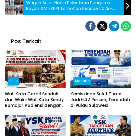
Wagub Sulut Hadiri Pelantikan Pengurus
Rayon GM FKPPI Tomohon Periode 2025–
2030
Pos Terkait
Sulut
Manado
Wali Kota Caroll Senduk
Kemiskinan Sulut Turun
dan Wakil Wali Kota Sendy
Jadi 6,32 Persen, Terendah
Rumajar Audiensi dengan
di Pulau Sulawesi
Kajati Sulut, Perkuat
Dukungan untuk Sukseskan
TIFF 2026