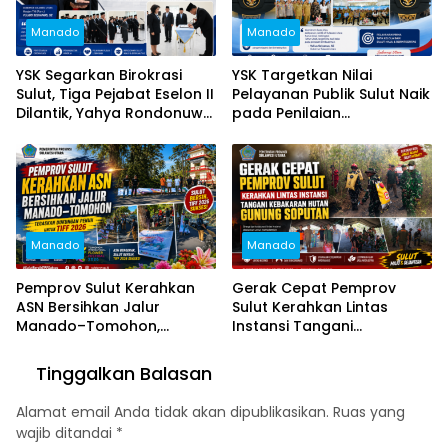
Manado
Manado
YSK Segarkan Birokrasi
YSK Targetkan Nilai
Sulut, Tiga Pejabat Eselon II
Pelayanan Publik Sulut Naik
Dilantik, Yahya Rondonuwu
pada Penilaian
Dipercaya Pimpin Dinas
Ombudsman 2026
Pendidikan
Manado
Manado
Pemprov Sulut Kerahkan
Gerak Cepat Pemprov
ASN Bersihkan Jalur
Sulut Kerahkan Lintas
Manado–Tomohon,
Instansi Tangani
Tegaskan Dukungan Penuh
Kebakaran Hutan Gunung
untuk TIFF 2026
Soputan
Tinggalkan Balasan
Alamat email Anda tidak akan dipublikasikan.
Ruas yang
wajib ditandai
*