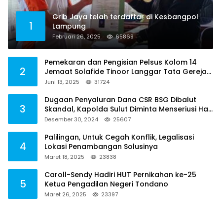
Grib Jaya telah terdaftar di Kesbangpol
1
Lampung
Februari 26, 2025
65869
Pemekaran dan Pengisian Pelsus Kolom 14
2
Jemaat Solafide Tinoor Langgar Tata Gereja
2021, Toreh : Ini Perbuatan Melawan Hukum
Juni 13, 2025
31724
Dugaan Penyaluran Dana CSR BSG Dibalut
3
Skandal, Kapolda Sulut Diminta Menseriusi Hal
ini
Desember 30, 2024
25607
Palilingan, Untuk Cegah Konflik, Legalisasi
4
Lokasi Penambangan Solusinya
Maret 18, 2025
23838
Caroll-Sendy Hadiri HUT Pernikahan ke-25
5
Ketua Pengadilan Negeri Tondano
Maret 26, 2025
23397