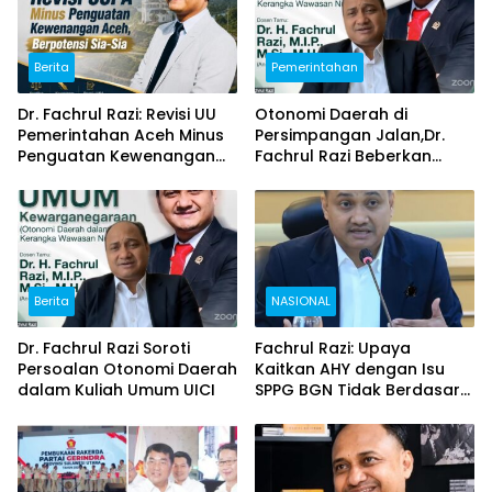
Berita
Pemerintahan
Dr. Fachrul Razi: Revisi UU
Otonomi Daerah di
Pemerintahan Aceh Minus
Persimpangan Jalan,Dr.
Penguatan Kewenangan
Fachrul Razi Beberkan
Aceh, Berpotensi Sia-Sia!
Masalah Pokok dan Solusi
Strategis di Kuliah Umum
UICI
Berita
NASIONAL
Dr. Fachrul Razi Soroti
Fachrul Razi: Upaya
Persoalan Otonomi Daerah
Kaitkan AHY dengan Isu
dalam Kuliah Umum UICI
SPPG BGN Tidak Berdasar
dan Tak Pengaruhi
Elektabilitas