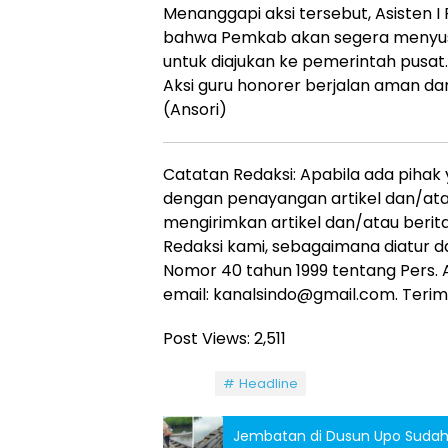
Menanggapi aksi tersebut, Asisten
bahwa Pemkab akan segera menyusu
untuk diajukan ke pemerintah pusat.
Aksi guru honorer berjalan aman da
(Ansori)
Catatan Redaksi: Apabila ada pihak
dengan penayangan artikel dan/atau
mengirimkan artikel dan/atau berit
Redaksi kami, sebagaimana diatur d
Nomor 40 tahun 1999 tentang Pers. A
email: kanalsindo@gmail.com. Terima
Post Views:
2,511
Tag:
Headline
Jembatan di Dusun Upo Sudah