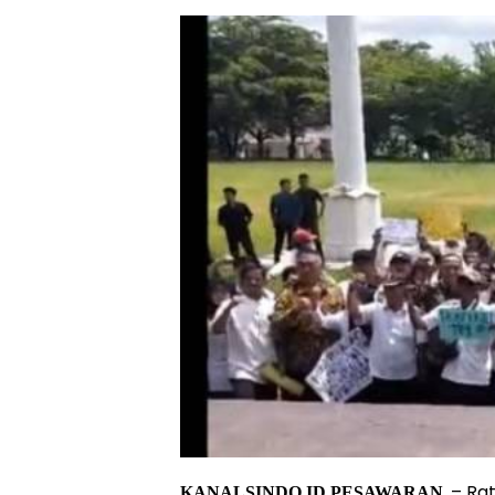
, – R
KANALSINDO.ID,PESAWARAN