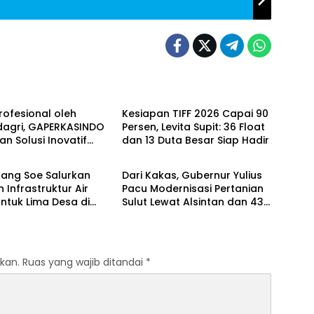
Berita
Profesional oleh
Kesiapan TIFF 2026 Capai 90
agri, GAPERKASINDO
Persen, Levita Supit: 36 Float
n Solusi Inovatif
dan 13 Duta Besar Siap Hadir
DAERAH
Pemerintah Daerah
bang Soe Salurkan
Dari Kakas, Gubernur Yulius
 Infrastruktur Air
Pacu Modernisasi Pertanian
untuk Lima Desa di
Sulut Lewat Alsintan dan 43
Tengah Selatan
Ton Benih Jagung
kan.
Ruas yang wajib ditandai
*