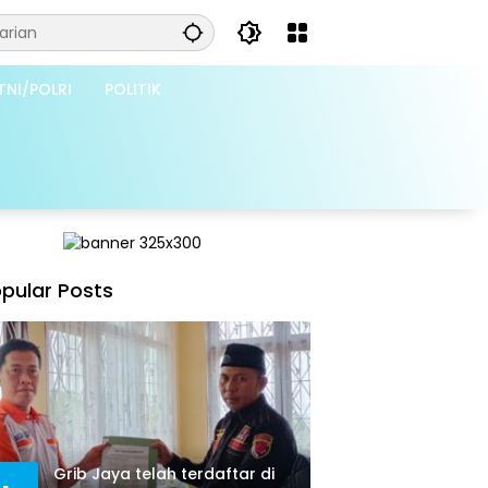
TNI/POLRI
POLITIK
pular Posts
Grib Jaya telah terdaftar di