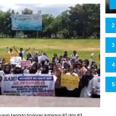
2
3
4
5
atusan tenaga honorer kategori R2 dan R3