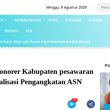
Minggu, 9 Agustus 2026
AH
INTERNASIONAL
OPINI
EKONOMI
HUKRIM
BUDAYA
PLN
Sulut, Siap Lobi Pusat Demi Revitalisasi BLK Bitung
Po
onorer Kabupaten pesawaran
ealisasi Pengangkatan ASN
2511