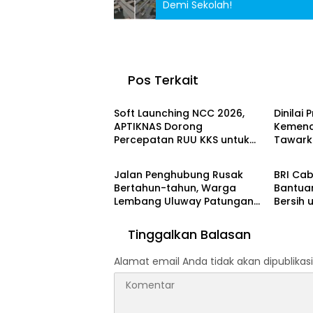
Demi Sekolah!
Pos Terkait
Berita
Berita
Soft Launching NCC 2026,
Dinilai 
APTIKNAS Dorong
Kemend
Percepatan RUU KKS untuk
Tawarka
Berita
Berita
Memperkuat Kedaulatan
untuk 
Digital Indonesia
Jalan Penghubung Rusak
BRI Ca
Bertahun-tahun, Warga
Bantuan
Lembang Uluway Patungan
Bersih 
Perbaiki Akses dengan
Timor 
Swadaya
Tinggalkan Balasan
Alamat email Anda tidak akan dipublikasi