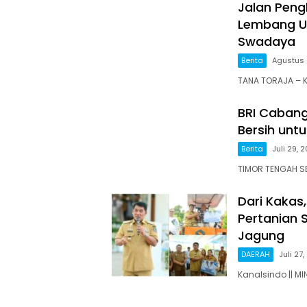
Jalan Pen
Lembang U
Swadaya
Berita
Agustus 
TANA TORAJA – 
BRI Cabang
Bersih unt
Berita
Juli 29, 
TIMOR TENGAH S
Dari Kakas
Pertanian 
Jagung
DAERAH
Juli 27
Kanalsindo || 