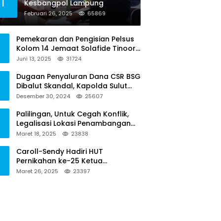
1
Kesbangpol Lampung
Februari 26, 2025
65869
Pemekaran dan Pengisian Pelsus
Kolom 14 Jemaat Solafide Tinoor
Langgar Tata Gereja 2021, Toreh :
Juni 13, 2025
31724
Ini Perbuatan Melawan Hukum
Dugaan Penyaluran Dana CSR BSG
Dibalut Skandal, Kapolda Sulut
Diminta Menseriusi Hal ini
Desember 30, 2024
25607
Palilingan, Untuk Cegah Konflik,
Legalisasi Lokasi Penambangan
Solusinya
Maret 18, 2025
23838
Caroll-Sendy Hadiri HUT
Pernikahan ke-25 Ketua
Pengadilan Negeri Tondano
Maret 26, 2025
23397