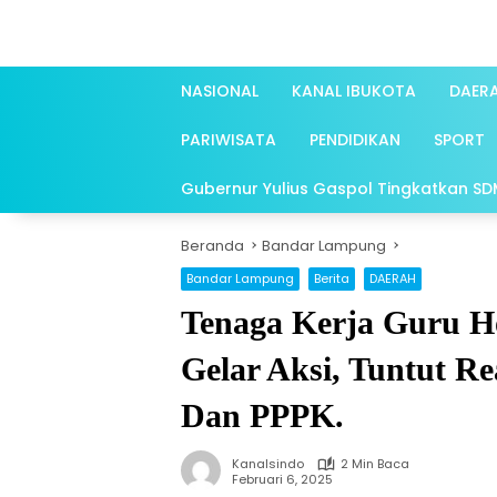
Langsung
ke
konten
NASIONAL
KANAL IBUKOTA
DAER
PARIWISATA
PENDIDIKAN
SPORT
Gubernur Yulius Gaspol Tingkatkan SDM 
Beranda
Bandar Lampung
Bandar Lampung
Berita
DAERAH
Tenaga Kerja Guru H
Gelar Aksi, Tuntut R
Dan PPPK.
Kanalsindo
2 Min Baca
Februari 6, 2025