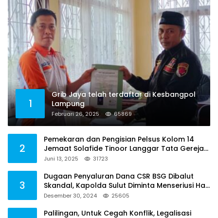
Grib Jaya telah terdaftar di Kesbangpol
1
Lampung
Februari 26, 2025
65869
Pemekaran dan Pengisian Pelsus Kolom 14
2
Jemaat Solafide Tinoor Langgar Tata Gereja
2021, Toreh : Ini Perbuatan Melawan Hukum
Juni 13, 2025
31723
Dugaan Penyaluran Dana CSR BSG Dibalut
3
Skandal, Kapolda Sulut Diminta Menseriusi Hal
ini
Desember 30, 2024
25605
Palilingan, Untuk Cegah Konflik, Legalisasi