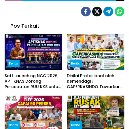
Pos Terkait
Berita
Berita
Soft Launching NCC 2026,
Dinilai Profesional oleh
APTIKNAS Dorong
Kemendagri,
Percepatan RUU KKS untuk
GAPERKASINDO Tawarkan
Memperkuat Kedaulatan
Solusi Inovatif untuk
Digital Indonesia
Pemerintah Daerah
Berita
Berita