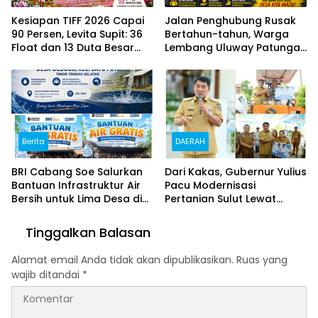
Kesiapan TIFF 2026 Capai
Jalan Penghubung Rusak
90 Persen, Levita Supit: 36
Bertahun-tahun, Warga
Float dan 13 Duta Besar
Lembang Uluway Patungan
Siap Hadir
Perbaiki Akses dengan
Swadaya
Berita
DAERAH
BRI Cabang Soe Salurkan
Dari Kakas, Gubernur Yulius
Bantuan Infrastruktur Air
Pacu Modernisasi
Bersih untuk Lima Desa di
Pertanian Sulut Lewat
Timor Tengah Selatan
Alsintan dan 43 Ton Benih
Jagung
Tinggalkan Balasan
Alamat email Anda tidak akan dipublikasikan.
Ruas yang
wajib ditandai
*