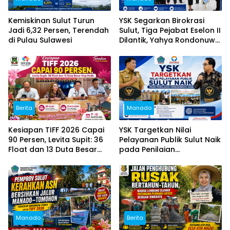
Kemiskinan Sulut Turun
YSK Segarkan Birokrasi
Jadi 6,32 Persen, Terendah
Sulut, Tiga Pejabat Eselon II
di Pulau Sulawesi
Dilantik, Yahya Rondonuwu
Dipercaya Pimpin Dinas
Pendidikan
Berita
Manado
Kesiapan TIFF 2026 Capai
YSK Targetkan Nilai
90 Persen, Levita Supit: 36
Pelayanan Publik Sulut Naik
Float dan 13 Duta Besar
pada Penilaian
Siap Hadir
Ombudsman 2026
Manado
Berita