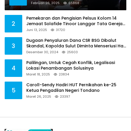
Februari 26, 2025
65868
Pemekaran dan Pengisian Pelsus Kolom 14
2
Jemaat Solafide Tinoor Langgar Tata Gereja
2021, Toreh : Ini Perbuatan Melawan Hukum
Juni 13, 2025
31720
Dugaan Penyaluran Dana CSR BSG Dibalut
3
Skandal, Kapolda Sulut Diminta Menseriusi Hal
ini
Desember 30, 2024
25603
Palilingan, Untuk Cegah Konflik, Legalisasi
4
Lokasi Penambangan Solusinya
Maret 18, 2025
23834
Caroll-Sendy Hadiri HUT Pernikahan ke-25
5
Ketua Pengadilan Negeri Tondano
Maret 26, 2025
23397