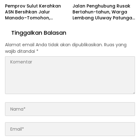
Pemprov Sulut Kerahkan
Jalan Penghubung Rusak
ASN Bersihkan Jalur
Bertahun-tahun, Warga
Manado–Tomohon,
Lembang Uluway Patungan
Tegaskan Dukungan Penuh
Perbaiki Akses dengan
untuk TIFF 2026
Swadaya
Tinggalkan Balasan
Alamat email Anda tidak akan dipublikasikan.
Ruas yang
wajib ditandai
*