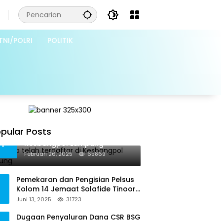
TNI/POLRI
POLITIK
pular Posts
Grib Jaya telah terdaftar di
1
Kesbangpol Lampung
Februari 26, 2025
65869
Pemekaran dan Pengisian Pelsus
Kolom 14 Jemaat Solafide Tinoor
Langgar Tata Gereja 2021, Toreh :
Juni 13, 2025
31723
Ini Perbuatan Melawan Hukum
Dugaan Penyaluran Dana CSR BSG