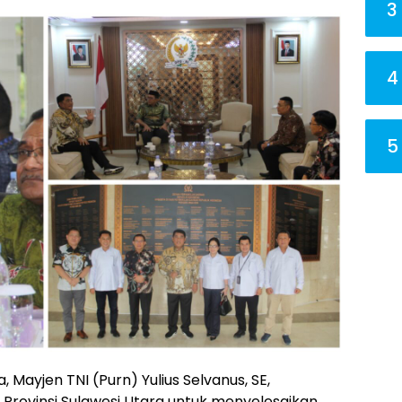
3
4
5
 Mayjen TNI (Purn) Yulius Selvanus, SE,
ovinsi Sulawesi Utara untuk menyelesaikan