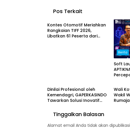
Pos Terkait
Otomotif
Kontes Otomotif Meriahkan
Rangkaian TIFF 2026,
Libatkan 61 Peserta dari
Sejumlah Daerah di Sulut
Berita
Soft La
APTIKN
Percep
Berita
Sulut
Memper
Digital
Dinilai Profesional oleh
Wali Ko
Kemendagri, GAPERKASINDO
Wakil W
Tawarkan Solusi Inovatif
Rumaja
untuk Pemerintah Daerah
Kajati S
Dukung
Tinggalkan Balasan
TIFF 20
Alamat email Anda tidak akan dipublikasi