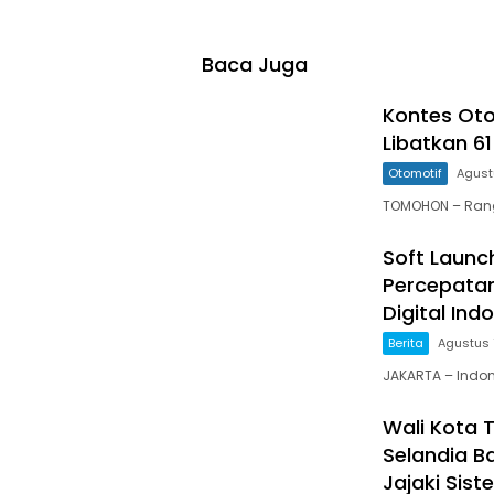
Baca Juga
Kontes Oto
Libatkan 61
Otomotif
Agust
TOMOHON – Rangk
Soft Launc
Percepata
Digital Ind
Berita
Agustus 
JAKARTA – Indo
Wali Kota 
Selandia B
Jajaki Siste