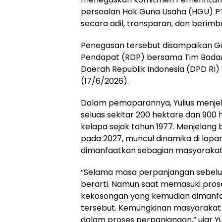
persoalan Hak Guna Usaha (HGU) P
secara adil, transparan, dan berimb
Penegasan tersebut disampaikan Gu
Pendapat (RDP) bersama Tim Badan 
Daerah Republik Indonesia (DPD RI)
(17/6/2026).
Dalam pemaparannya, Yulius menjel
seluas sekitar 200 hektare dan 900
kelapa sejak tahun 1977. Menjelan
pada 2027, muncul dinamika di lap
dimanfaatkan sebagian masyarakat
“Selama masa perpanjangan sebelum
berarti. Namun saat memasuki pros
kekosongan yang kemudian dimanfa
tersebut. Kemungkinan masyarakat
dalam proses perpanjangan,” ujar Yul