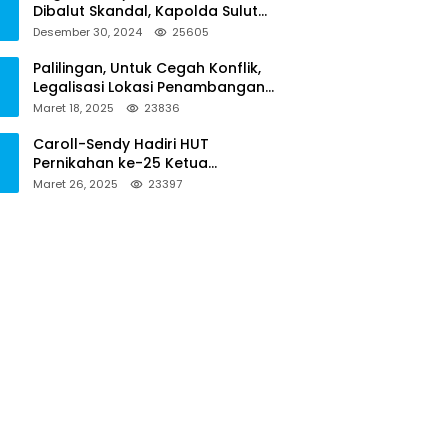
Dibalut Skandal, Kapolda Sulut
Diminta Menseriusi Hal ini
Desember 30, 2024
25605
Palilingan, Untuk Cegah Konflik,
Legalisasi Lokasi Penambangan
Solusinya
Maret 18, 2025
23836
Caroll-Sendy Hadiri HUT
Pernikahan ke-25 Ketua
Pengadilan Negeri Tondano
Maret 26, 2025
23397