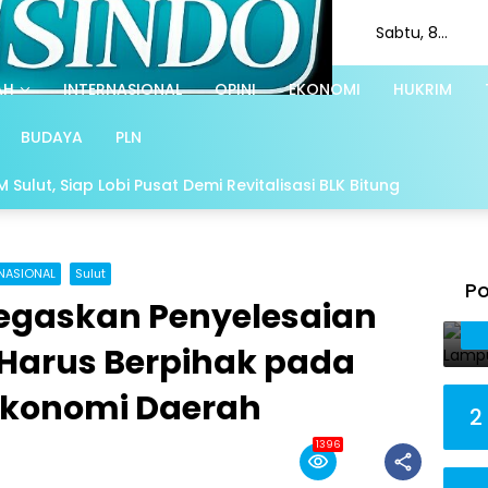
Sabtu, 8
Agustus 2026
AH
INTERNASIONAL
OPINI
EKONOMI
HUKRIM
BUDAYA
PLN
Sulut, Siap Lobi Pusat Demi Revitalisasi BLK Bitung
NASIONAL
Sulut
Po
Tegaskan Penyelesaian
 Harus Berpihak pada
Ekonomi Daerah
2
1396