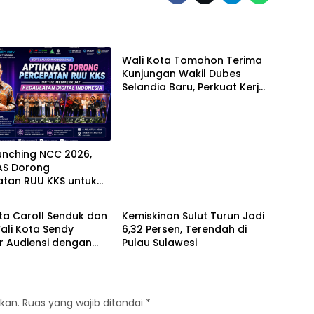
INTERNASIONAL
Wali Kota Tomohon Terima
Kunjungan Wakil Dubes
Selandia Baru, Perkuat Kerja
Sama Geothermal dan
Jajaki Sister City
unching NCC 2026,
AS Dorong
atan RUU KKS untuk
Manado
kuat Kedaulatan
 Indonesia
ta Caroll Senduk dan
Kemiskinan Sulut Turun Jadi
ali Kota Sendy
6,32 Persen, Terendah di
r Audiensi dengan
Pulau Sulawesi
ulut, Perkuat
an untuk Sukseskan
26
kan.
Ruas yang wajib ditandai
*