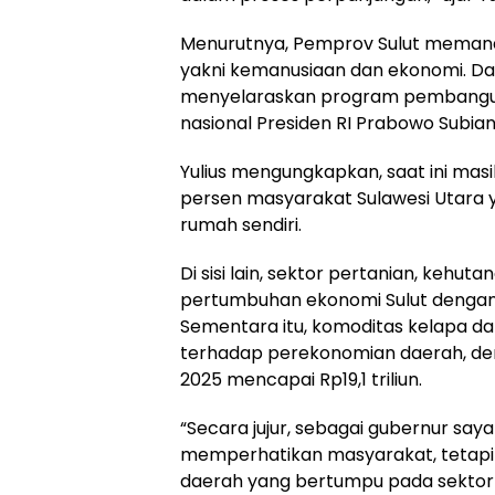
Menurutnya, Pemprov Sulut memand
yakni kemanusiaan dan ekonomi. Dari
menyelaraskan program pembangu
nasional Presiden RI Prabowo Subian
Yulius mengungkapkan, saat ini masi
persen masyarakat Sulawesi Utara 
rumah sendiri.
Di sisi lain, sektor pertanian, keh
pertumbuhan ekonomi Sulut dengan
Sementara itu, komoditas kelapa dan
terhadap perekonomian daerah, den
2025 mencapai Rp19,1 triliun.
“Secara jujur, sebagai gubernur say
memperhatikan masyarakat, tetapi
daerah yang bertumpu pada sektor 