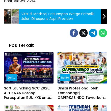
Post Views:
2,214
Viral di Medsos, Perjuangan Warga Perbaiki
Jalan Direspons Aspri Presiden
Pos Terkait
Berita
Berita
Soft Launching NCC 2026,
Dinilai Profesional oleh
APTIKNAS Dorong
Kemendagri,
Percepatan RUU KKS untuk
GAPERKASINDO Tawarkan
Memperkuat Kedaulatan
Solusi Inovatif untuk
Digital Indonesia
Pemerintah Daerah