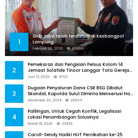
Grib Jaya telah terdaftar di Kesbangpol
1
Lampung
Februari 26, 2025
65869
Pemekaran dan Pengisian Pelsus Kolom 14
2
Jemaat Solafide Tinoor Langgar Tata Gereja
2021, Toreh : Ini Perbuatan Melawan Hukum
Juni 13, 2025
31721
Dugaan Penyaluran Dana CSR BSG Dibalut
3
Skandal, Kapolda Sulut Diminta Menseriusi Hal
ini
Desember 30, 2024
25604
Palilingan, Untuk Cegah Konflik, Legalisasi
4
Lokasi Penambangan Solusinya
Maret 18, 2025
23835
Caroll-Sendy Hadiri HUT Pernikahan ke-25