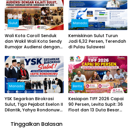
Sulut
Manado
Wali Kota Caroll Senduk
Kemiskinan Sulut Turun
dan Wakil Wali Kota Sendy
Jadi 6,32 Persen, Terendah
Rumajar Audiensi dengan
di Pulau Sulawesi
Kajati Sulut, Perkuat
Dukungan untuk Sukseskan
TIFF 2026
Manado
Berita
YSK Segarkan Birokrasi
Kesiapan TIFF 2026 Capai
Sulut, Tiga Pejabat Eselon II
90 Persen, Levita Supit: 36
Dilantik, Yahya Rondonuwu
Float dan 13 Duta Besar
Dipercaya Pimpin Dinas
Siap Hadir
Pendidikan
Tinggalkan Balasan